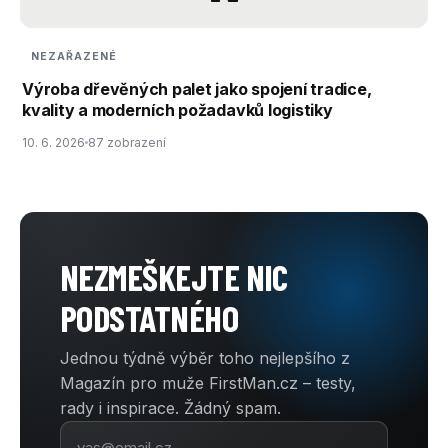
NEZAŘAZENÉ
Výroba dřevěných palet jako spojení tradice,
kvality a moderních požadavků logistiky
10. 6. 2026
87 zobrazení
NEZMEŠKEJTE NIC
PODSTATNÉHO
Jednou týdně výběr toho nejlepšího z
Magazín pro muže FirstMan.cz – testy,
rady i inspirace. Žádný spam.