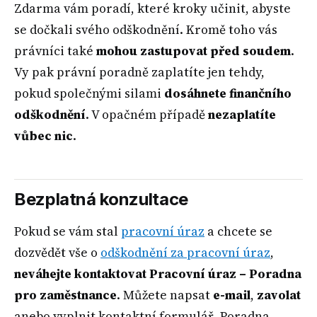
Zdarma vám poradí, které kroky učinit, abyste
se dočkali svého odškodnění. Kromě toho vás
právníci také
mohou zastupovat před soudem
.
Vy pak právní poradně zaplatíte jen tehdy,
pokud společnými silami
dosáhnete finančního
odškodnění
. V opačném případě
nezaplatíte
vůbec nic
.
Bezplatná konzultace
Pokud se vám stal
pracovní úraz
a chcete se
dozvědět vše o
odškodnění za pracovní úraz
,
neváhejte kontaktovat Pracovní úraz – Poradna
pro zaměstnance
. Můžete napsat
e-mail
,
zavolat
anebo vyplnit kontaktní formulář. Poradna