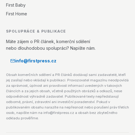
First Baby
First Home
SPOLUPRÁCE & PUBLIKACE
Máte zájem o PR článek, komerční sdělení
nebo dlouhodobou spolupráci? Napište nám.
info@firstpress.cz
Obsah komerčních sdělení a PR článků dodávají sami zadavatelé, kteří
jej zasílají nebo vkládají k publikaci. Provozovatel magazínu neodpovídá
za správnost, úplnost ani pravdivost informací uvedených v takových
článcích a za jejich obsah, včetně použitých obrázků a odkazů, nese
odpovědnost výhradně zadavatel. Publikované texty nepředstavují
odborné, právní, zdravotní ani investiční poradenství. Pokud v
publikovaném obsahu narazíte na nepřesnost nebo porušení práv třetích
osob, napište nám na info@firstpress.cz a obsah bez zbytečného
odkladu prověříme.