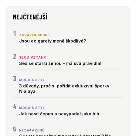
NEJČTENĚJŠÍ
1
ZDRAVÍ & SPORT
Jsou ecigarety méně škodlivé?
2
SEX A VZTAHY
Sex se starší ženou – má svá pravidla!
3
MÓDA & STYL
3 důvody, proč si pořídit exkluzivní šperky
Nialaya
4
MÓDA & STYL
Jak nosit čepici a nevypadat jako blb
5
NEZAŘAZENÉ