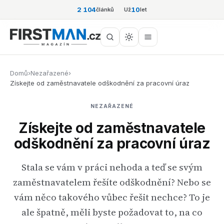
2 104
10
článků
Už
let
Domů
›
Nezařazené
›
Získejte od zaměstnavatele odškodnění za pracovní úraz
NEZAŘAZENÉ
Získejte od zaměstnavatele
odškodnění za pracovní úraz
Stala se vám v práci nehoda a teď se svým
zaměstnavatelem řešíte odškodnění? Nebo se
vám něco takového vůbec řešit nechce? To je
ale špatně, měli byste požadovat to, na co