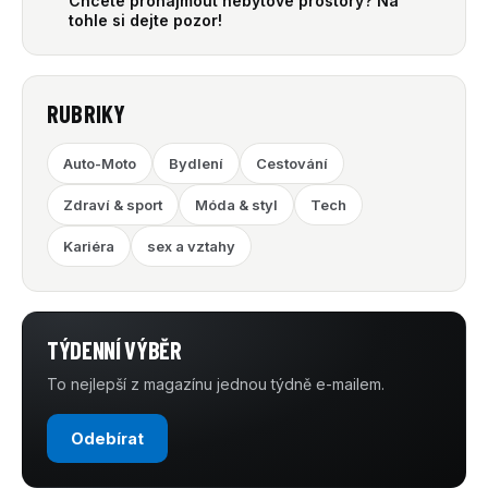
Chcete pronajmout nebytové prostory? Na
tohle si dejte pozor!
RUBRIKY
Auto-Moto
Bydlení
Cestování
Zdraví & sport
Móda & styl
Tech
Kariéra
sex a vztahy
TÝDENNÍ VÝBĚR
To nejlepší z magazínu jednou týdně e-mailem.
Odebírat