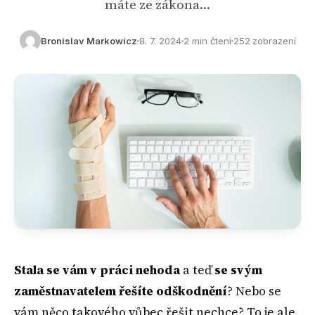
máte ze zákona…
Bronislav Markowicz
8. 7. 2024
2 min čtení
252 zobrazení
Stala se vám v práci nehoda
a teď
se svým
zaměstnavatelem řešíte odškodnění
? Nebo se
vám něco takového vůbec řešit nechce? To je ale