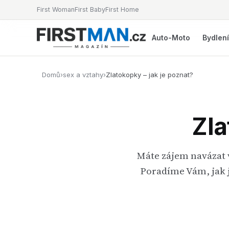
First Woman
First Baby
First Home
Auto-Moto
Bydlen
Domů
›
sex a vztahy
›
Zlatokopky – jak je poznat?
Zla
Máte zájem navázat v
Poradíme Vám, jak je