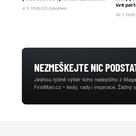
své par
4. 5. 2026
121 zobrazení
30. 1. 2025
NEZMEŠKEJTE NIC PODST
Jednou týdně výběr toho nejlepšího z Mag
FirstMan.cz – testy, rady i inspirace. Žádný 