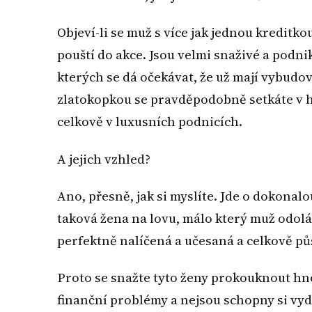
Objeví-li se muž s více jak jednou kreditko
pouští do akce. Jsou velmi snaživé a podni
kterých se dá očekávat, že už mají vybudov
zlatokopkou se pravděpodobně setkáte v 
celkově v luxusních podnicích.
A jejich vzhled?
Ano, přesně, jak si myslíte. Jde o dokonalo
taková žena na lovu, málo který muž odolá.
perfektně nalíčená a učesaná a celkově pů
Proto se snažte tyto ženy prokouknout hne
finanční problémy a nejsou schopny si vydě