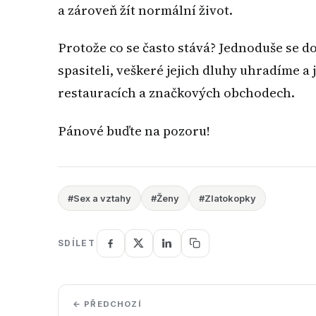
a zároveň žít normální život.
Protože co se často stává? Jednoduše se do
spasiteli, veškeré jejich dluhy uhradíme a
restauracích a značkových obchodech.
Pánové buďte na pozoru!
#Sex a vztahy
#Ženy
#Zlatokopky
SDÍLET
← PŘEDCHOZÍ