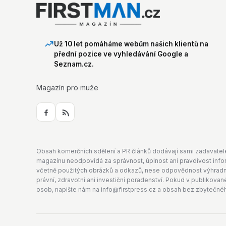
Už 10 let pomáháme webům našich klientů na
přední pozice ve vyhledávání Google a
Seznam.cz.
Magazín pro muže
Obsah komerčních sdělení a PR článků dodávají sami zadavatelé, k
magazínu neodpovídá za správnost, úplnost ani pravdivost infor
včetně použitých obrázků a odkazů, nese odpovědnost výhradně
právní, zdravotní ani investiční poradenství. Pokud v publikov
osob, napište nám na info@firstpress.cz a obsah bez zbytečné