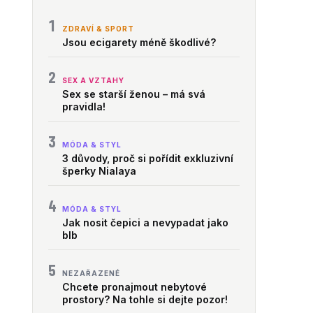
1
ZDRAVÍ & SPORT
Jsou ecigarety méně škodlivé?
2
SEX A VZTAHY
Sex se starší ženou – má svá
pravidla!
3
MÓDA & STYL
3 důvody, proč si pořídit exkluzivní
šperky Nialaya
4
MÓDA & STYL
Jak nosit čepici a nevypadat jako
blb
5
NEZAŘAZENÉ
Chcete pronajmout nebytové
prostory? Na tohle si dejte pozor!