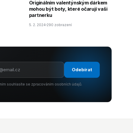
Originálním valentýnským dárkem
mohou být boty, které očarují vaši
partnerku
5. 2. 2024
290 zobrazení
Odebírat
ním souhlasíte se zpracováním osobních údajů.