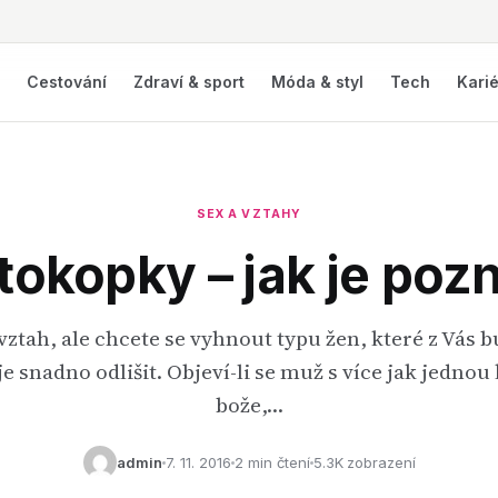
í
Cestování
Zdraví & sport
Móda & styl
Tech
Kari
SEX A VZTAHY
tokopky – jak je poz
ztah, ale chcete se vyhnout typu žen, které z Vás 
 snadno odlišit. Objeví-li se muž s více jak jednou
bože,…
admin
7. 11. 2016
2 min čtení
5.3K zobrazení