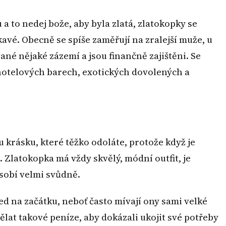
u a to nedej bože, aby byla zlatá, zlatokopky se
kavé. Obecně se spíše zaměřují na zralejší muže, u
ané nějaké zázemí a jsou finančně zajištěni. Se
hotelových barech, exotických dovolených a
u krásku, které těžko odoláte, protože když je
 Zlatokopka má vždy skvělý, módní outfit, je
sobí velmi svůdně.
d na začátku, neboť často mívají ony sami velké
lat takové peníze, aby dokázali ukojit své potřeby