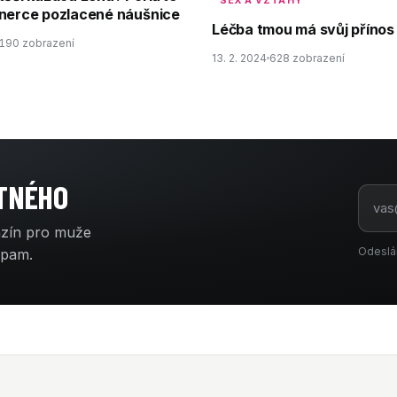
SEX A VZTAHY
tnerce pozlacené náušnice
Léčba tmou má svůj přínos
190 zobrazení
13. 2. 2024
628 zobrazení
ATNÉHO
azín pro muže
Odeslá
spam.