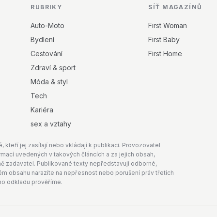
RUBRIKY
SÍŤ MAGAZÍNŮ
Auto-Moto
First Woman
Bydlení
First Baby
Cestování
First Home
Zdraví & sport
Móda & styl
Tech
Kariéra
sex a vztahy
teří jej zasílají nebo vkládají k publikaci. Provozovatel
mací uvedených v takových článcích a za jejich obsah,
 zadavatel. Publikované texty nepředstavují odborné,
aném obsahu narazíte na nepřesnost nebo porušení práv třetích
ho odkladu prověříme.