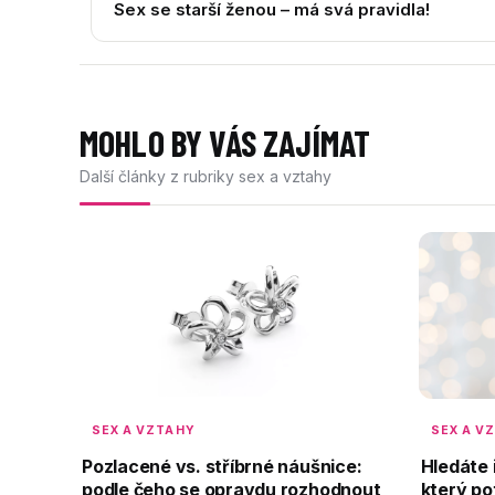
Sex se starší ženou – má svá pravidla!
MOHLO BY VÁS ZAJÍMAT
Další články z rubriky sex a vztahy
SEX A VZTAHY
SEX A V
Pozlacené vs. stříbrné náušnice:
Hledáte 
podle čeho se opravdu rozhodnout
který po