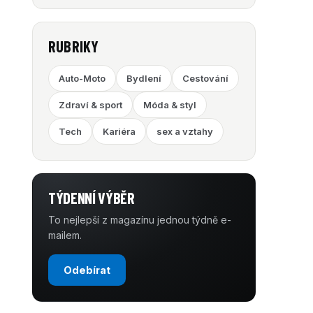
RUBRIKY
Auto-Moto
Bydlení
Cestování
Zdraví & sport
Móda & styl
Tech
Kariéra
sex a vztahy
TÝDENNÍ VÝBĚR
To nejlepší z magazínu jednou týdně e-
mailem.
Odebírat