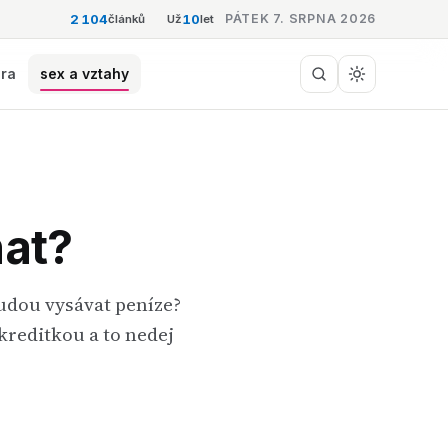
2 104
10
PÁTEK 7. SRPNA 2026
článků
Už
let
éra
sex a vztahy
nat?
budou vysávat peníze?
 kreditkou a to nedej