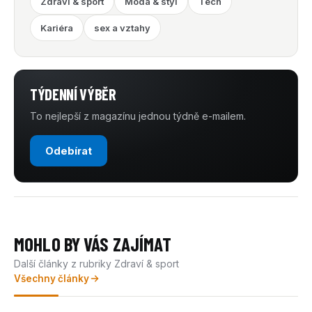
Zdraví & sport
Móda & styl
Tech
Kariéra
sex a vztahy
TÝDENNÍ VÝBĚR
To nejlepší z magazínu jednou týdně e-mailem.
Odebírat
MOHLO BY VÁS ZAJÍMAT
Další články z rubriky Zdraví & sport
Všechny články