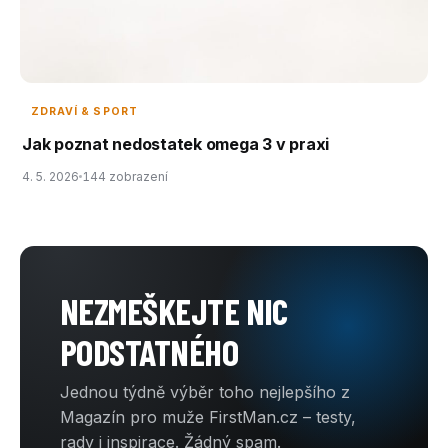
ZDRAVÍ & SPORT
Jak poznat nedostatek omega 3 v praxi
4. 5. 2026
144 zobrazení
NEZMEŠKEJTE NIC
PODSTATNÉHO
Jednou týdně výběr toho nejlepšího z
Magazín pro muže FirstMan.cz – testy,
rady i inspirace. Žádný spam.