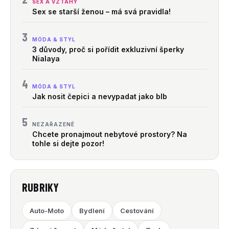
SEX A VZTAHY
Sex se starší ženou – má svá pravidla!
3
MÓDA & STYL
3 důvody, proč si pořídit exkluzivní šperky
Nialaya
4
MÓDA & STYL
Jak nosit čepici a nevypadat jako blb
5
NEZAŘAZENÉ
Chcete pronajmout nebytové prostory? Na
tohle si dejte pozor!
RUBRIKY
Auto-Moto
Bydlení
Cestování