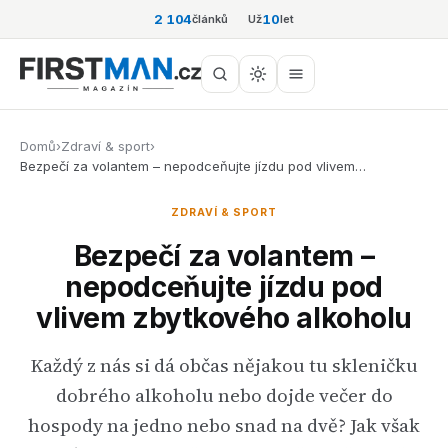
2 104
10
článků
Už
let
Domů
›
Zdraví & sport
›
Bezpečí za volantem – nepodceňujte jízdu pod vlivem…
ZDRAVÍ & SPORT
Bezpečí za volantem –
nepodceňujte jízdu pod
vlivem zbytkového alkoholu
Každý z nás si dá občas nějakou tu skleničku
dobrého alkoholu nebo dojde večer do
hospody na jedno nebo snad na dvě? Jak však