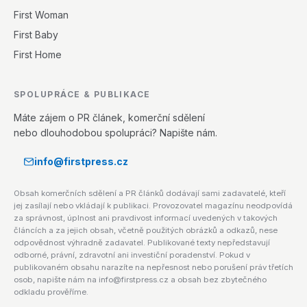
First Woman
First Baby
First Home
SPOLUPRÁCE & PUBLIKACE
Máte zájem o PR článek, komerční sdělení
nebo dlouhodobou spolupráci? Napište nám.
info@firstpress.cz
Obsah komerčních sdělení a PR článků dodávají sami zadavatelé, kteří
jej zasílají nebo vkládají k publikaci. Provozovatel magazínu neodpovídá
za správnost, úplnost ani pravdivost informací uvedených v takových
článcích a za jejich obsah, včetně použitých obrázků a odkazů, nese
odpovědnost výhradně zadavatel. Publikované texty nepředstavují
odborné, právní, zdravotní ani investiční poradenství. Pokud v
publikovaném obsahu narazíte na nepřesnost nebo porušení práv třetích
osob, napište nám na info@firstpress.cz a obsah bez zbytečného
odkladu prověříme.