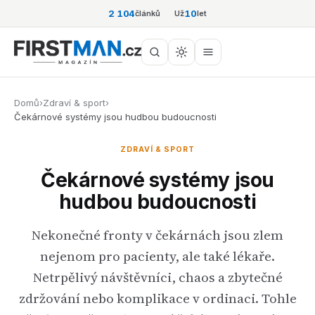
2 104
10
článků
Už
let
Domů
›
Zdraví & sport
›
Čekárnové systémy jsou hudbou budoucnosti
ZDRAVÍ & SPORT
Čekárnové systémy jsou
hudbou budoucnosti
Nekonečné fronty v čekárnách jsou zlem
nejenom pro pacienty, ale také lékaře.
Netrpělivý návštěvníci, chaos a zbytečné
zdržování nebo komplikace v ordinaci. Tohle