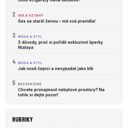
2
SEX A VZTAHY
Sex se starší ženou – má svá pravidla!
3
MÓDA & STYL
3 důvody, proč si pořídit exkluzivní šperky
Nialaya
4
MÓDA & STYL
Jak nosit čepici a nevypadat jako blb
5
NEZAŘAZENÉ
Chcete pronajmout nebytové prostory? Na
tohle si dejte pozor!
RUBRIKY