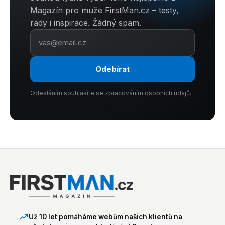
Magazín pro muže FirstMan.cz – testy,
rady i inspirace. Žádný spam.
Odebírat
Odesláním souhlasíte se zpracováním osobních údajů.
Už 10 let pomáháme webům našich klientů na