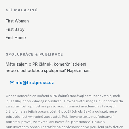
SÍŤ MAGAZÍNŮ
First Woman
First Baby
First Home
SPOLUPRÁCE & PUBLIKACE
Máte zájem o PR článek, komerční sdělení
nebo dlouhodobou spolupráci? Napište nám.
info@firstpress.cz
Obsah komerčních sdělení a PR článků dodávají sami zadavatelé, kteří
jej zasílají nebo vkládají k publikaci. Provozovatel magazínu neodpovídá
za správnost, úplnost ani pravdivost informací uvedených v takových
článcích a za jejich obsah, včetně použitých obrázků a odkazů, nese
odpovědnost výhradně zadavatel. Publikované texty nepředstavují
odborné, právní, zdravotní ani investiční poradenství. Pokud v
publikovaném obsahu narazíte na nepřesnost nebo porušení práv třetích