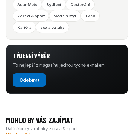
Auto-Moto
Bydlení
Cestování
Zdraví & sport
Móda & styl
Tech
Kariéra
sex a vztahy
TÝDENNÍ VÝBĚR
To nejlepší z magazínu jednou týdně e-mailem.
Odebírat
MOHLO BY VÁS ZAJÍMAT
Další články z rubriky Zdraví & sport