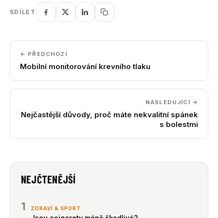
SDÍLET
← PŘEDCHOZÍ
Mobilní monitorování krevního tlaku
NÁSLEDUJÍCÍ →
Nejčastější důvody, proč máte nekvalitní spánek
s bolestmi
NEJČTENĚJŠÍ
1
ZDRAVÍ & SPORT
Jsou ecigarety méně škodlivé?