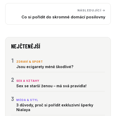
NÁSLEDUJÍCÍ →
Co si pořídit do skromné domácí posilovny
NEJČTENĚJŠÍ
1
ZDRAVÍ & SPORT
Jsou ecigarety méně škodlivé?
2
SEX A VZTAHY
Sex se starší ženou – má svá pravidla!
3
MÓDA & STYL
3 důvody, proč si pořídit exkluzivní šperky
Nialaya