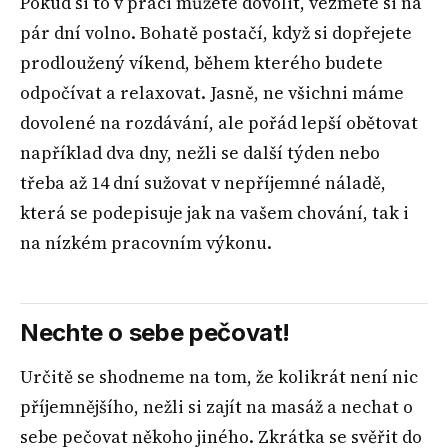
Pokud si to v práci můžete dovolit, vezměte si na
pár dní volno. Bohatě postačí, když si dopřejete
prodloužený víkend, během kterého budete
odpočívat a relaxovat. Jasně, ne všichni máme
dovolené na rozdávání, ale pořád lepší obětovat
například dva dny, nežli se další týden nebo
třeba až 14 dní sužovat v nepříjemné náladě,
která se podepisuje jak na vašem chování, tak i
na nízkém pracovním výkonu.
Nechte o sebe pečovat!
Určitě se shodneme na tom, že kolikrát není nic
příjemnějšího, nežli si zajít na masáž a nechat o
sebe pečovat někoho jiného. Zkrátka se svěřit do