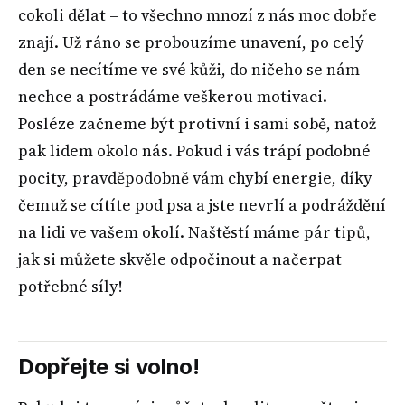
cokoli dělat – to všechno mnozí z nás moc dobře
znají. Už ráno se probouzíme unavení, po celý
den se necítíme ve své kůži, do ničeho se nám
nechce a postrádáme veškerou motivaci.
Posléze začneme být protivní i sami sobě, natož
pak lidem okolo nás. Pokud i vás trápí podobné
pocity, pravděpodobně vám chybí energie, díky
čemuž se cítíte pod psa a jste nevrlí a podráždění
na lidi ve vašem okolí. Naštěstí máme pár tipů,
jak si můžete skvěle odpočinout a načerpat
potřebné síly!
Dopřejte si volno!