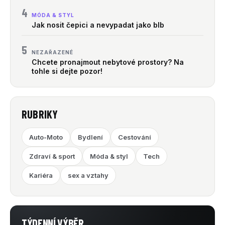
4
MÓDA & STYL
Jak nosit čepici a nevypadat jako blb
5
NEZAŘAZENÉ
Chcete pronajmout nebytové prostory? Na
tohle si dejte pozor!
RUBRIKY
Auto-Moto
Bydlení
Cestování
Zdraví & sport
Móda & styl
Tech
Kariéra
sex a vztahy
TÝDENNÍ VÝBĚR