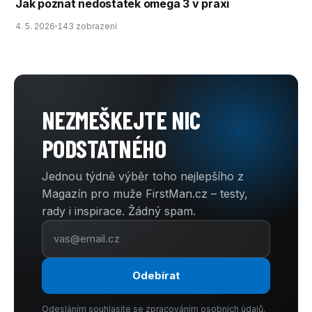
Jak poznat nedostatek omega 3 v praxi
4. 5. 2026
143 zobrazení
NEZMEŠKEJTE NIC
PODSTATNÉHO
Jednou týdně výběr toho nejlepšího z
Magazín pro muže FirstMan.cz – testy,
rady i inspirace. Žádný spam.
Odebírat
Odesláním souhlasíte se zpracováním osobních údajů.