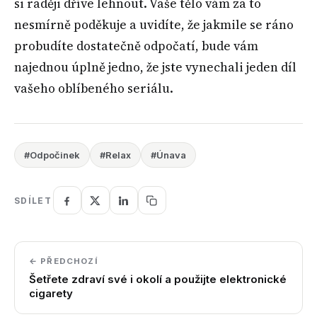
si raději dříve lehnout. Vaše tělo vám za to
nesmírně poděkuje a uvidíte, že jakmile se ráno
probudíte dostatečně odpočatí, bude vám
najednou úplně jedno, že jste vynechali jeden díl
vašeho oblíbeného seriálu.
#Odpočinek
#Relax
#Únava
SDÍLET
← PŘEDCHOZÍ
Šetřete zdraví své i okolí a použijte elektronické
cigarety