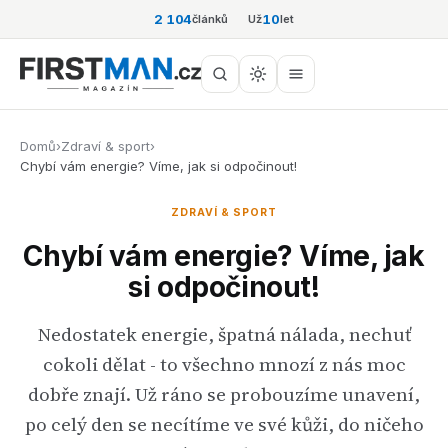
2 104
10
článků
Už
let
Domů
›
Zdraví & sport
›
Chybí vám energie? Víme, jak si odpočinout!
ZDRAVÍ & SPORT
Chybí vám energie? Víme, jak
si odpočinout!
Nedostatek energie, špatná nálada, nechuť
cokoli dělat - to všechno mnozí z nás moc
dobře znají. Už ráno se probouzíme unavení,
po celý den se necítíme ve své kůži, do ničeho