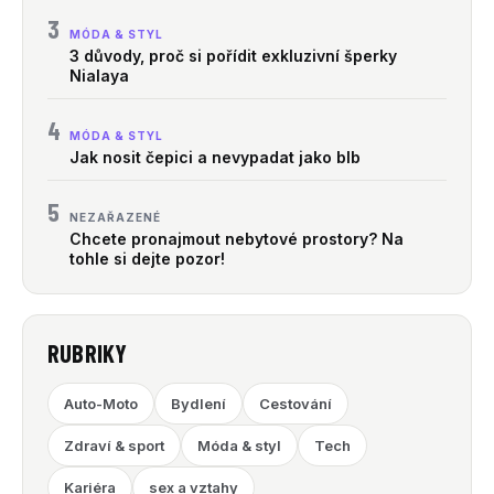
3
MÓDA & STYL
3 důvody, proč si pořídit exkluzivní šperky
Nialaya
4
MÓDA & STYL
Jak nosit čepici a nevypadat jako blb
5
NEZAŘAZENÉ
Chcete pronajmout nebytové prostory? Na
tohle si dejte pozor!
RUBRIKY
Auto-Moto
Bydlení
Cestování
Zdraví & sport
Móda & styl
Tech
Kariéra
sex a vztahy