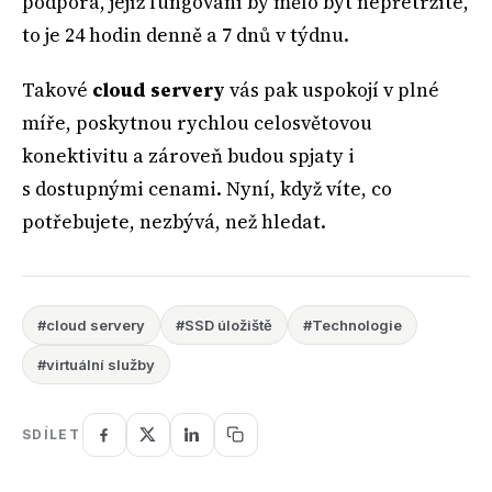
podpora, jejíž fungování by mělo být nepřetržité,
to je 24 hodin denně a 7 dnů v týdnu.
Takové
cloud servery
vás pak uspokojí v plné
míře, poskytnou rychlou celosvětovou
konektivitu a zároveň budou spjaty i
s dostupnými cenami. Nyní, když víte, co
potřebujete, nezbývá, než hledat.
#cloud servery
#SSD úložiště
#Technologie
#virtuální služby
SDÍLET