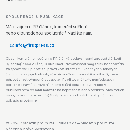
SPOLUPRÁCE & PUBLIKACE
Máte zájem o PR článek, komerční sdělení
nebo dlouhodobou spolupráci? Napište nám.
info@firstpress.cz
Obsah komerčních sdělení a PR článků dodávají sami zadavatelé, kteří
jej zasílají nebo vkládají k publikaci. Provozovatel magazínu neodpovídá
za správnost, úplnost ani pravdivost informací uvedených v takových
článcích a za jejich obsah, včetně použitých obrázků a odkazů, nese
odpovědnost výhradně zadavatel. Publikované texty nepředstavují
odborné, právní, zdravotní ani investiční poradenství. Pokud v
publikovaném obsahu narazíte na nepřesnost nebo porušení práv třetích
osob, napište nám na info@firstpress.cz a obsah bez zbytečného
odkladu prověříme.
©
2026
Magazín pro muže FirstMan.cz – Magazín pro muže.
Všechna práva vyhrazena.