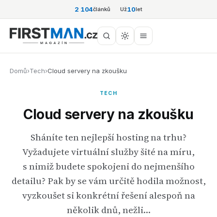
2 104
10
článků
Už
let
Domů
›
Tech
›
Cloud servery na zkoušku
TECH
Cloud servery na zkoušku
Sháníte ten nejlepší hosting na trhu?
Vyžadujete virtuální služby šité na míru,
s nimiž budete spokojeni do nejmenšího
detailu? Pak by se vám určitě hodila možnost,
vyzkoušet si konkrétní řešení alespoň na
několik dnů, nežli…