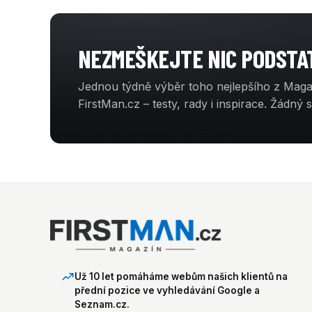
NEZMEŠKEJTE NIC PODST
Jednou týdně výběr toho nejlepšího z Mag
FirstMan.cz – testy, rady i inspirace. Žádný 
Už 10 let pomáháme webům našich klientů na
přední pozice ve vyhledávání Google a
Seznam.cz.