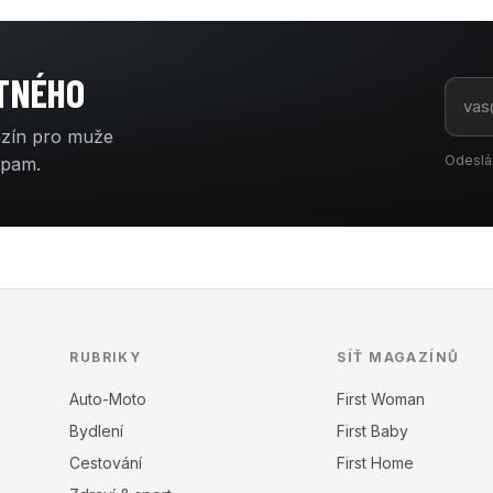
ATNÉHO
azín pro muže
Odeslá
spam.
RUBRIKY
SÍŤ MAGAZÍNŮ
Auto-Moto
First Woman
Bydlení
First Baby
Cestování
First Home