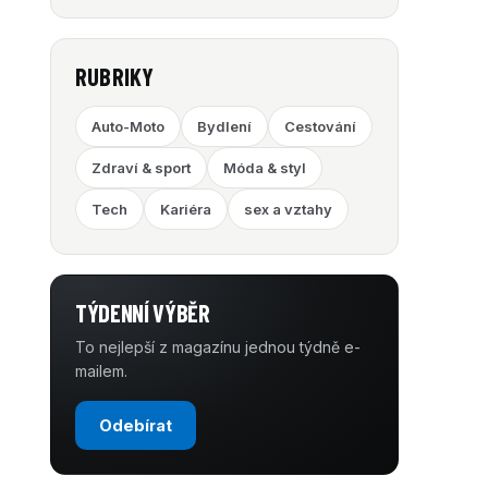
RUBRIKY
Auto-Moto
Bydlení
Cestování
Zdraví & sport
Móda & styl
Tech
Kariéra
sex a vztahy
TÝDENNÍ VÝBĚR
To nejlepší z magazínu jednou týdně e-
mailem.
Odebírat