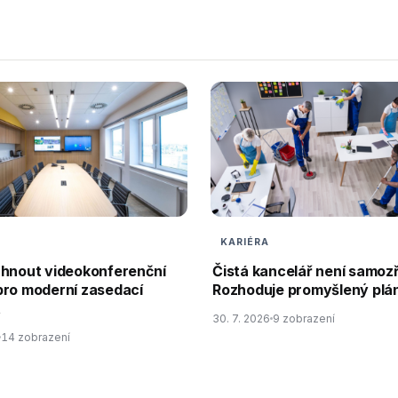
KARIÉRA
rhnout videokonferenční
Čistá kancelář není samoz
pro moderní zasedací
Rozhoduje promyšlený plán
t
30. 7. 2026
9 zobrazení
14 zobrazení