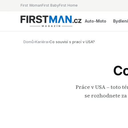
First Woman
First Baby
First Home
Auto-Moto
Bydlen
Domů
›
Kariéra
›
Co souvisí s prací v USA?
Co
Práce v USA – toto t
se rozhodnete za 