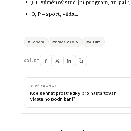
J-1- výměnný studijní program, au-pair
O, P – sport, věda,..
#Kariéra
#Práce v USA
#Vízum
SDÍLET
← PŘEDCHOZÍ
Kde sehnat prostředky pro nastartování
vlastního podnikání?