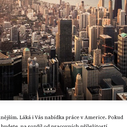
anějším. Láká i Vás nabídka práce v Americe. Pokud
budete, na rozdíl od pracovních příležitostí