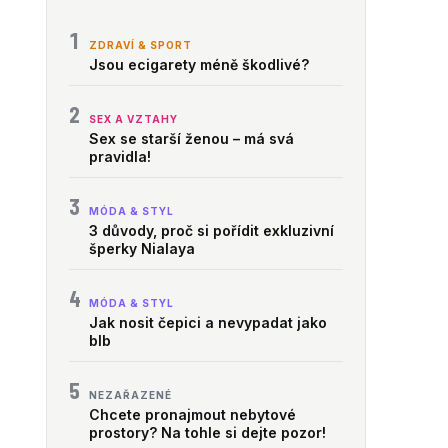
1
ZDRAVÍ & SPORT
Jsou ecigarety méně škodlivé?
2
SEX A VZTAHY
Sex se starší ženou – má svá
pravidla!
3
MÓDA & STYL
3 důvody, proč si pořídit exkluzivní
šperky Nialaya
4
MÓDA & STYL
Jak nosit čepici a nevypadat jako
blb
5
NEZAŘAZENÉ
Chcete pronajmout nebytové
prostory? Na tohle si dejte pozor!