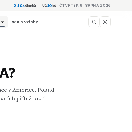
2 104
10
ČTVRTEK 6. SRPNA 2026
článků
Už
let
éra
sex a vztahy
SA?
ráce v Americe. Pokud
vních příležitostí