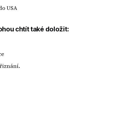
 do USA
hou chtít také doložit:
ce
řiznání.