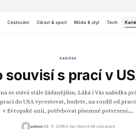
í
Cestování
Zdraví & sport
Móda & styl
Tech
Kari
KARIÉRA
 souvisí s prací v U
éma se stává stále žádanějším. Láká i Vás nabídka p
prací do USA vycestovat, budete, na rozdíl od praco
v Evropské unii, potřebovat písemné potvrzení.…
admin
28. 11. 2016
2 min čtení
2.4K zobrazení