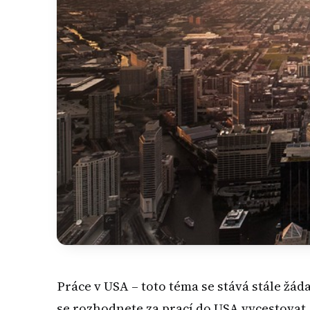
Práce v USA – toto téma se stává stále žád
se rozhodnete za prací do USA vycestovat, 