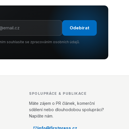
Odebírat
ním souhlasíte se zpracováním osobních údajů.
SPOLUPRÁCE & PUBLIKACE
Máte zájem o PR článek, komerční
sdělení nebo dlouhodobou spolupráci?
Napište nám.
info@firstpress.cz