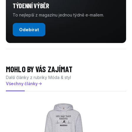
TÝDENNÍ VÝBĚR
To nejlepší z magazínu jednou týdně e-mailem.
Odebírat
MOHLO BY VÁS ZAJÍMAT
Další články z rubriky Móda & styl
Všechny články