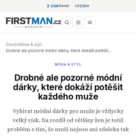
2 104
10
článků
Už
let
Domů
›
Móda & styl
›
Drobné ale pozorné módní dárky, které dokáží potěšit…
MÓDA & STYL
Drobné ale pozorné módní
dárky, které dokáží potěšit
každého muže
Vybírat módní dárky pro muže je vždycky
velký risk. Na rozdíl od většiny žen je totiž
problém s tím, že muži nejsou ani zdaleka tak