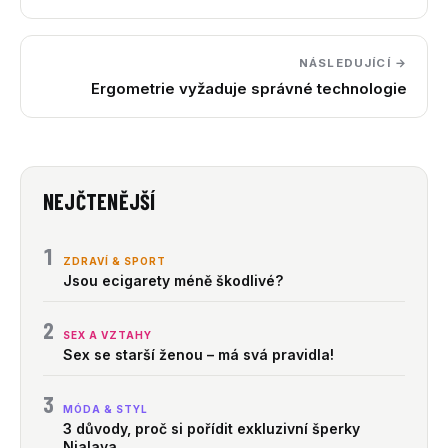
NÁSLEDUJÍCÍ →
Ergometrie vyžaduje správné technologie
NEJČTENĚJŠÍ
1
ZDRAVÍ & SPORT
Jsou ecigarety méně škodlivé?
2
SEX A VZTAHY
Sex se starší ženou – má svá pravidla!
3
MÓDA & STYL
3 důvody, proč si pořídit exkluzivní šperky
Nialaya