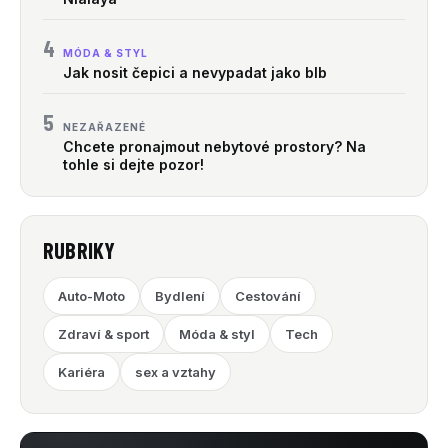
4
MÓDA & STYL
Jak nosit čepici a nevypadat jako blb
5
NEZAŘAZENÉ
Chcete pronajmout nebytové prostory? Na
tohle si dejte pozor!
RUBRIKY
Auto-Moto
Bydlení
Cestování
Zdraví & sport
Móda & styl
Tech
Kariéra
sex a vztahy