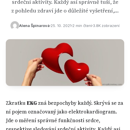
srdeční aktivity. Každý asi správně tuší, že
z pohledu zdraví jde o důležité vyšetření,…
Alena Špinarová
25. 10. 2021
2 min čtení
3.8K zobrazení
Zkratku
EKG
zná bezpochyby každý. Skrývá se za
ní pojem označovaný jako elektrokardiogram.
Jde o měření správné funkčnosti srdce,
respektive sledování srdeční aktivity. Každý asi