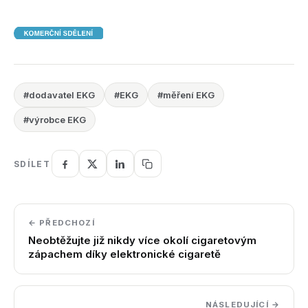
#dodavatel EKG
#EKG
#měření EKG
#výrobce EKG
SDÍLET
← PŘEDCHOZÍ
Neobtěžujte již nikdy více okolí cigaretovým
zápachem díky elektronické cigaretě
NÁSLEDUJÍCÍ →