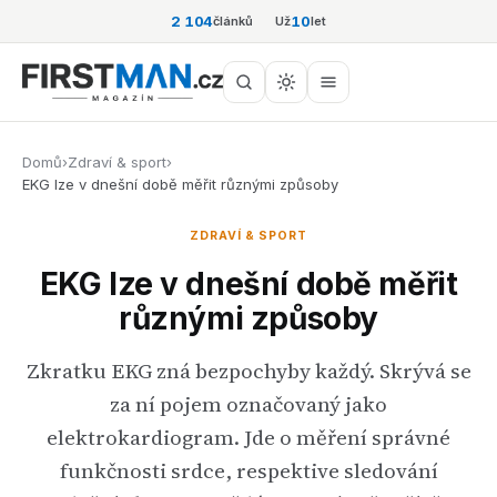
2 104
10
článků
Už
let
Domů
›
Zdraví & sport
›
EKG lze v dnešní době měřit různými způsoby
ZDRAVÍ & SPORT
EKG lze v dnešní době měřit
různými způsoby
Zkratku EKG zná bezpochyby každý. Skrývá se
za ní pojem označovaný jako
elektrokardiogram. Jde o měření správné
funkčnosti srdce, respektive sledování