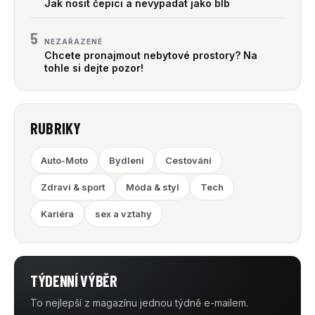
Jak nosit čepici a nevypadat jako blb
5
NEZAŘAZENÉ
Chcete pronajmout nebytové prostory? Na
tohle si dejte pozor!
RUBRIKY
Auto-Moto
Bydlení
Cestování
Zdraví & sport
Móda & styl
Tech
Kariéra
sex a vztahy
TÝDENNÍ VÝBĚR
To nejlepší z magazínu jednou týdně e-mailem.