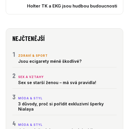
Holter TK a EKG jsou hudbou budoucnosti
NEJČTENĚJŠÍ
1
ZDRAVÍ & SPORT
Jsou ecigarety méně škodlivé?
2
SEX A VZTAHY
Sex se starší ženou – má svá pravidla!
3
MÓDA & STYL
3 důvody, proč si pořídit exkluzivní šperky
Nialaya
4
MÓDA & STYL