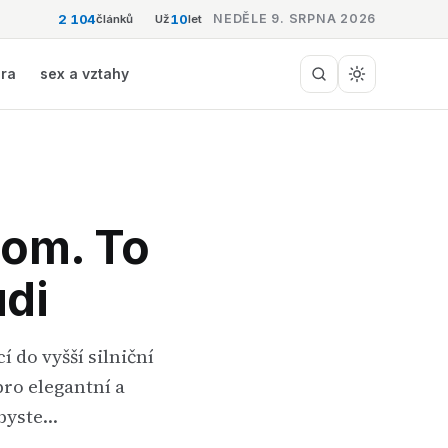
2 104
10
NEDĚLE 9. SRPNA 2026
článků
Už
let
éra
sex a vztahy
nom. To
di
 do vyšší silniční
pro elegantní a
 byste…