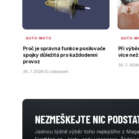
AUTO-MOTO
AUTO-M
Proč je správná funkce posilovače
Při výbě
spojky důležitá pro každodenní
více než
provoz
30. 7. 2026
30. 7. 2026
31 zobrazení
NEZMEŠKEJTE NIC PODST
Jednou týdně výběr toho nejlepšího z Mag