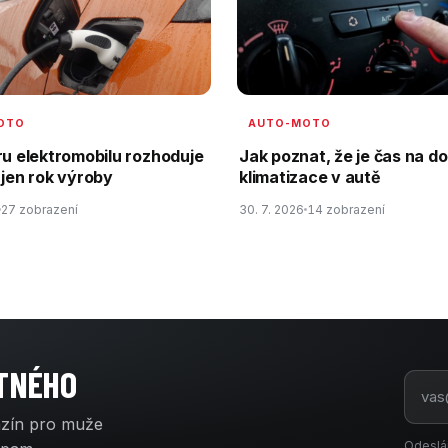
OTO
AUTO-MOTO
ru elektromobilu rozhoduje
Jak poznat, že je čas na do
 jen rok výroby
klimatizace v autě
27 zobrazení
30. 7. 2026
14 zobrazení
ATNÉHO
azín pro muže
Odeslá