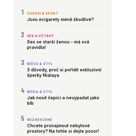
1
ZDRAVÍ & SPORT
Jsou ecigarety méně škodlivé?
2
SEX A VZTAHY
Sex se starší ženou – má svá
pravidla!
3
MÓDA & STYL
3 důvody, proč si pořídit exkluzivní
šperky Nialaya
4
MÓDA & STYL
Jak nosit čepici a nevypadat jako
blb
5
NEZAŘAZENÉ
Chcete pronajmout nebytové
prostory? Na tohle si dejte pozor!