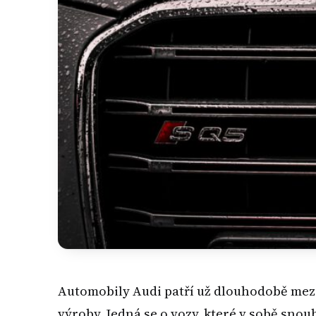
Automobily Audi patří už dlouhodobě mezi n
výroby. Jedná se o vozy, které v sobě snou