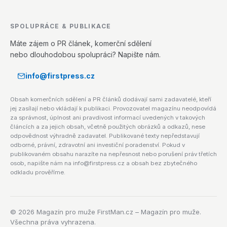
SPOLUPRÁCE & PUBLIKACE
Máte zájem o PR článek, komerční sdělení
nebo dlouhodobou spolupráci? Napište nám.
info@firstpress.cz
Obsah komerčních sdělení a PR článků dodávají sami zadavatelé, kteří
jej zasílají nebo vkládají k publikaci. Provozovatel magazínu neodpovídá
za správnost, úplnost ani pravdivost informací uvedených v takových
článcích a za jejich obsah, včetně použitých obrázků a odkazů, nese
odpovědnost výhradně zadavatel. Publikované texty nepředstavují
odborné, právní, zdravotní ani investiční poradenství. Pokud v
publikovaném obsahu narazíte na nepřesnost nebo porušení práv třetích
osob, napište nám na info@firstpress.cz a obsah bez zbytečného
odkladu prověříme.
©
2026
Magazín pro muže FirstMan.cz – Magazín pro muže.
Všechna práva vyhrazena.