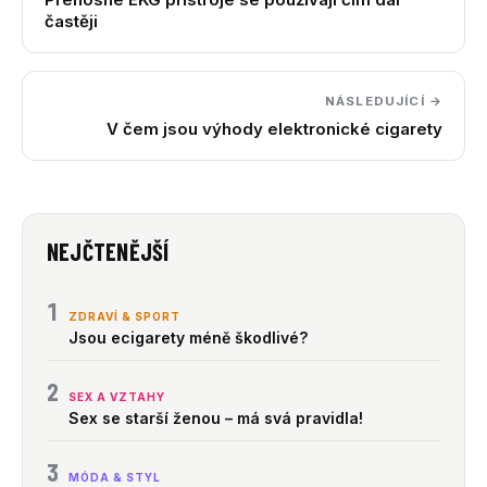
častěji
NÁSLEDUJÍCÍ →
V čem jsou výhody elektronické cigarety
NEJČTENĚJŠÍ
1
ZDRAVÍ & SPORT
Jsou ecigarety méně škodlivé?
2
SEX A VZTAHY
Sex se starší ženou – má svá pravidla!
3
MÓDA & STYL