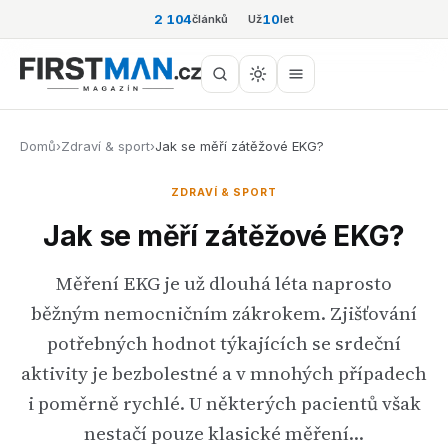
2 104
10
článků
Už
let
Domů
›
Zdraví & sport
›
Jak se měří zátěžové EKG?
ZDRAVÍ & SPORT
Jak se měří zátěžové EKG?
Měření EKG je už dlouhá léta naprosto
běžným nemocničním zákrokem. Zjišťování
potřebných hodnot týkajících se srdeční
aktivity je bezbolestné a v mnohých případech
i poměrně rychlé. U některých pacientů však
nestačí pouze klasické měření…