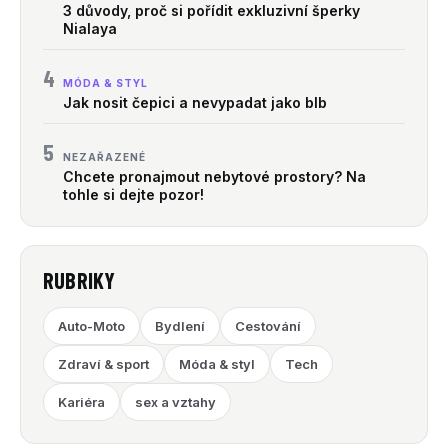
3 důvody, proč si pořídit exkluzivní šperky
Nialaya
4
MÓDA & STYL
Jak nosit čepici a nevypadat jako blb
5
NEZAŘAZENÉ
Chcete pronajmout nebytové prostory? Na
tohle si dejte pozor!
RUBRIKY
Auto-Moto
Bydlení
Cestování
Zdraví & sport
Móda & styl
Tech
Kariéra
sex a vztahy