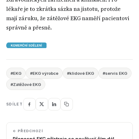
lékaře je to zkrátka sázka na jistotu, protože
mají záruku, že zátěžové EKG naměří pacientovi
správně a přesně.
#EKG
#EKG výrobce
#klidové EKG
#servis EKG
#Zátěžové EKG
SDÍLET
← PŘEDCHOZÍ
Přenosné EKG přístroje se používají čím dál