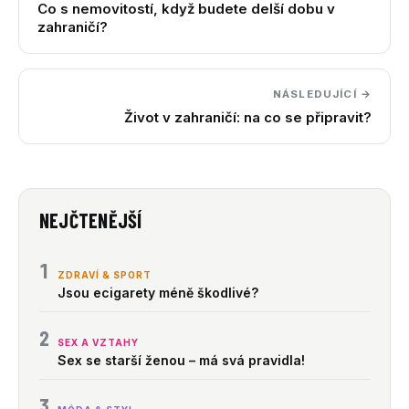
Co s nemovitostí, když budete delší dobu v
zahraničí?
NÁSLEDUJÍCÍ →
Život v zahraničí: na co se připravit?
NEJČTENĚJŠÍ
1
ZDRAVÍ & SPORT
Jsou ecigarety méně škodlivé?
2
SEX A VZTAHY
Sex se starší ženou – má svá pravidla!
3