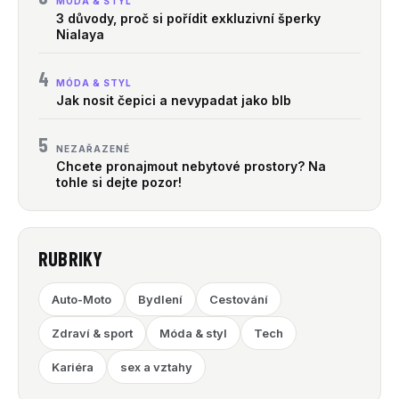
MÓDA & STYL
3 důvody, proč si pořídit exkluzivní šperky
Nialaya
4
MÓDA & STYL
Jak nosit čepici a nevypadat jako blb
5
NEZAŘAZENÉ
Chcete pronajmout nebytové prostory? Na
tohle si dejte pozor!
RUBRIKY
Auto-Moto
Bydlení
Cestování
Zdraví & sport
Móda & styl
Tech
Kariéra
sex a vztahy