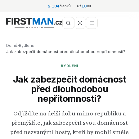
2 104
10
článků
Už
let
Domů
›
Bydlení
›
Jak zabezpečit domácnost před dlouhodobou nepřítomností?
BYDLENÍ
Jak zabezpečit domácnost
před dlouhodobou
nepřítomností?
Odjíždíte na delší dobu mimo republiku a
přemýšlíte, jak zabezpečit svou domácnost
před nezvanými hosty, kteří by mohli směle