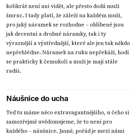
kolikrát není ani vidět, ale přesto dodá muži
šmrnc. I tady platí, že záleží na každém muži,
pro jaký náramek se rozhodne – oblíbené jsou
jak decentní a drobné náramky, tak i ty
výraznější a výstřednější, které ale jen tak někdo
nepřehlédne. Náramek na ruku nepřekáží, hodí
se prakticky k čemukoli a muži je mají stále
radši.
Náušnice do ucha
Teď tu máme něco extravagantnějšího, u čeho si
samozřejmě uvědomujeme, že to není pro
každého – náušnice. Jasně, pořád je mezi námi