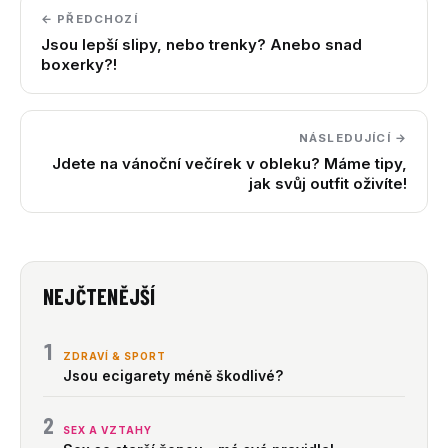
← PŘEDCHOZÍ
Jsou lepší slipy, nebo trenky? Anebo snad
boxerky?!
NÁSLEDUJÍCÍ →
Jdete na vánoční večírek v obleku? Máme tipy,
jak svůj outfit oživíte!
NEJČTENĚJŠÍ
1
ZDRAVÍ & SPORT
Jsou ecigarety méně škodlivé?
2
SEX A VZTAHY