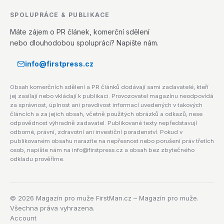
SPOLUPRÁCE & PUBLIKACE
Máte zájem o PR článek, komerční sdělení
nebo dlouhodobou spolupráci? Napište nám.
info@firstpress.cz
Obsah komerčních sdělení a PR článků dodávají sami zadavatelé, kteří
jej zasílají nebo vkládají k publikaci. Provozovatel magazínu neodpovídá
za správnost, úplnost ani pravdivost informací uvedených v takových
článcích a za jejich obsah, včetně použitých obrázků a odkazů, nese
odpovědnost výhradně zadavatel. Publikované texty nepředstavují
odborné, právní, zdravotní ani investiční poradenství. Pokud v
publikovaném obsahu narazíte na nepřesnost nebo porušení práv třetích
osob, napište nám na info@firstpress.cz a obsah bez zbytečného
odkladu prověříme.
©
2026
Magazín pro muže FirstMan.cz – Magazín pro muže.
Všechna práva vyhrazena.
Account