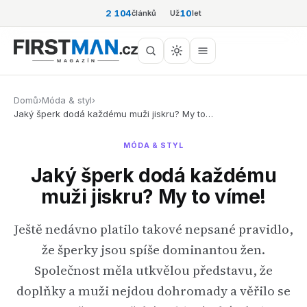
2 104
10
článků
Už
let
Domů
›
Móda & styl
›
Jaký šperk dodá každému muži jiskru? My to…
MÓDA & STYL
Jaký šperk dodá každému
muži jiskru? My to víme!
Ještě nedávno platilo takové nepsané pravidlo,
že šperky jsou spíše dominantou žen.
Společnost měla utkvělou představu, že
doplňky a muži nejdou dohromady a věřilo se