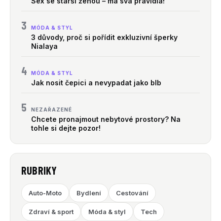
Sex se starší ženou – má svá pravidla!
3
MÓDA & STYL
3 důvody, proč si pořídit exkluzivní šperky
Nialaya
4
MÓDA & STYL
Jak nosit čepici a nevypadat jako blb
5
NEZAŘAZENÉ
Chcete pronajmout nebytové prostory? Na
tohle si dejte pozor!
RUBRIKY
Auto-Moto
Bydlení
Cestování
Zdraví & sport
Móda & styl
Tech