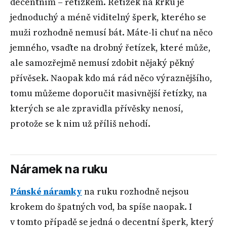
decentním – řetízkem. Řetízek na krku je
jednoduchý a méně viditelný šperk, kterého se
muži rozhodně nemusí bát. Máte-li chuť na něco
jemného, vsaďte na drobný řetízek, které může,
ale samozřejmě nemusí zdobit nějaký pěkný
přívěsek. Naopak kdo má rád něco výraznějšího,
tomu můžeme doporučit masivnější řetízky, na
kterých se ale zpravidla přívěsky nenosí,
protože se k nim už příliš nehodí.
Náramek na ruku
Pánské náramky
na ruku rozhodně nejsou
krokem do špatných vod, ba spíše naopak. I
v tomto případě se jedná o decentní šperk, který