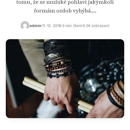
tomu, že se mužské pohlaví jakýmkoli
formám ozdob vyhýbá.…
admin
11. 10. 2018
3 min čtení
5.5K zobrazení