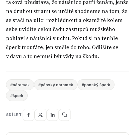
taková představa, že náušnice patří ženám, jenže
na druhou stranu se určitě shodneme na tom, že
se stačí na ulici rozhlédnout a okamžitě kolem
sebe uvidíte celou řadu zástupců mužského
pohlaví s náušnicí v uchu. Pokud si na tenhle
šperk troufáte, jen směle do toho. Odlišíte se
v davu a to nemusí být vždy na škodu.
#náramek
#pánský náramek
#pánský šperk
#šperk
SDÍLET