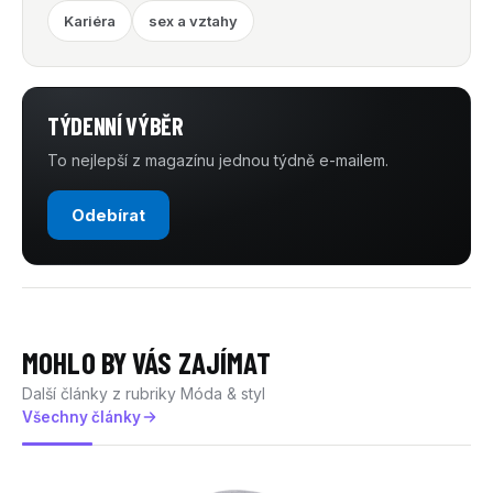
Kariéra
sex a vztahy
TÝDENNÍ VÝBĚR
To nejlepší z magazínu jednou týdně e-mailem.
Odebírat
MOHLO BY VÁS ZAJÍMAT
Další články z rubriky Móda & styl
Všechny články