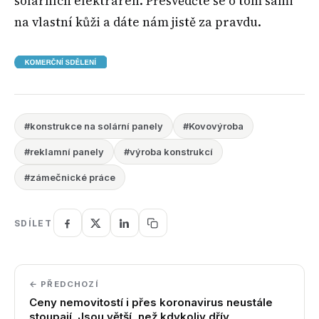
solárních elektráren. Přesvědčte se o tom sami
na vlastní kůži a dáte nám jistě za pravdu.
#konstrukce na solární panely
#Kovovýroba
#reklamní panely
#výroba konstrukcí
#zámečnické práce
SDÍLET
← PŘEDCHOZÍ
Ceny nemovitostí i přes koronavirus neustále
stoupají. Jsou větší, než kdykoliv dřív