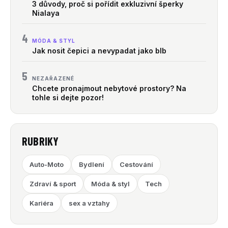
3 důvody, proč si pořídit exkluzivní šperky
Nialaya
4
MÓDA & STYL
Jak nosit čepici a nevypadat jako blb
5
NEZAŘAZENÉ
Chcete pronajmout nebytové prostory? Na
tohle si dejte pozor!
RUBRIKY
Auto-Moto
Bydlení
Cestování
Zdraví & sport
Móda & styl
Tech
Kariéra
sex a vztahy