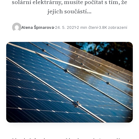
solární elektrárny, musíte počítat s tím, že
jejich součástí…
Alena Špinarová
24. 5. 2021
2 min čtení
3.8K zobrazení