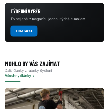
TÝDENNÍ VÝBĚR
To nejlepší z magazínu jednou týdně e-mailem.
Odebírat
MOHLO BY VÁS ZAJÍMAT
Další články z rubriky Bydlení
Všechny články