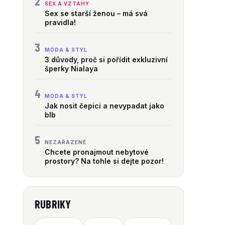
2
SEX A VZTAHY
Sex se starší ženou – má svá
pravidla!
3
MÓDA & STYL
3 důvody, proč si pořídit exkluzivní
šperky Nialaya
4
MÓDA & STYL
Jak nosit čepici a nevypadat jako
blb
5
NEZAŘAZENÉ
Chcete pronajmout nebytové
prostory? Na tohle si dejte pozor!
RUBRIKY