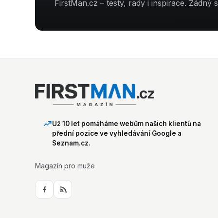
FirstMan.cz – testy, rady i inspirace. Žádný 
Už 10 let pomáháme webům našich klientů na
přední pozice ve vyhledávání Google a
Seznam.cz.
Magazín pro muže