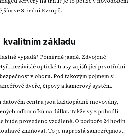
managed servery na trhu? Je to pouze v novodobém
jším ve Střední Evropě.
 kvalitním základu
lastně vypadá? Poměrně jasně. Zdvojené
ři nezávislé optické trasy zajišťující prvotřídní
í bezpečnost v oboru. Pod takovým pojmem si
pancéřové dveře, čipový a kamerový systém.
 datovém centru jsou každopádně inovovány,
ných odborníků na dálku. Takže vy z pohodlí
še bude provedeno vzdáleně. O podpoře 24 hodin
dlouhavě zmiňovat. To je naprostá samozřejmost.