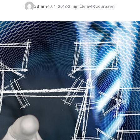
admin
16. 1. 2018
2 min čtení
4K zobrazení