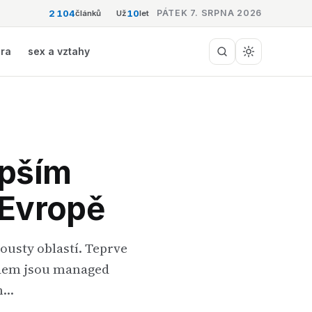
2 104
10
PÁTEK 7. SRPNA 2026
článků
Už
let
éra
sex a vztahy
epším
 Evropě
pousty oblastí. Teprve
adem jsou managed
ch…