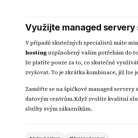
Využijte managed servery 
V případě skutečných specialistů máte mi
hosting
uzpůsobený vašim potřebám do toh
že platíte pouze za to, co skutečně využív
zvyšovat. To je zkrátka kombinace, jíž lze 
Zaměřte se na špičkové managed servery s
datovým centrům.Když zvolíte kvalitní slu
služby svým zákazníkům.
#datové cetrum
#Managed server