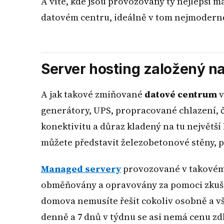
A víte, kde jsou provozovány ty nejlepší 
datovém centru, ideálně v tom nejmoderně
Server hosting založený na
A jak takové zmiňované
datové centrum
v
generátory, UPS, propracované chlazení, čty
konektivitu a důraz kladený na tu největš
můžete představit železobetonové stěny, 
Managed servery
provozované v takovém
obměňovány a opravovány za pomoci zkuše
domova nemusíte řešit cokoliv osobně a v
denně a 7 dnů v týdnu se asi nemá cenu z