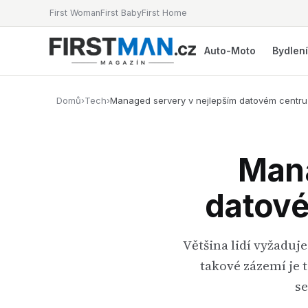
First Woman
First Baby
First Home
Auto-Moto
Bydlen
Domů
›
Tech
›
Managed servery v nejlepším datovém centru
Mana
datové
Většina lidí vyžaduje
takové zázemí je
se