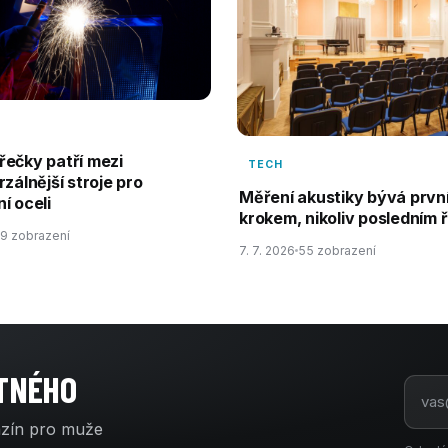
ečky patří mezi
TECH
rzálnější stroje pro
Měření akustiky bývá prvn
í oceli
krokem, nikoliv posledním 
9 zobrazení
7. 7. 2026
55 zobrazení
ATNÉHO
azín pro muže