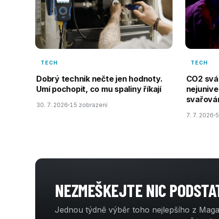
TECH
TECH
Dobrý technik nečte jen hodnoty.
CO2 svář
Umí pochopit, co mu spaliny říkají
nejunive
svařován
30. 7. 2026
15 zobrazení
7. 7. 2026
5
NEZMEŠKEJTE NIC PODST
Jednou týdně výběr toho nejlepšího z Mag