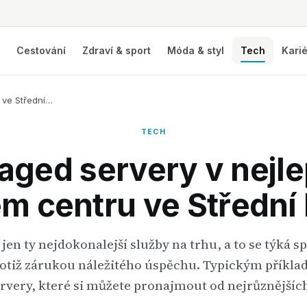
í
Cestování
Zdraví & sport
Móda & styl
Tech
Kari
 ve Střední…
TECH
ged servery v nejl
m centru ve Střední
 jen ty nejdokonalejší služby na trhu, a to se týká s
 totiž zárukou náležitého úspěchu. Typickým příkl
rvery, které si můžete pronajmout od nejrůznější