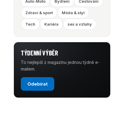
Auto-Moto
Bydlení
Cestování
Zdraví & sport
Móda & styl
Tech
Kariéra
sex a vztahy
TÝDENNÍ VÝBĚR
To nejlepší z magazínu jednou týdně e-
mailem.
Odebírat