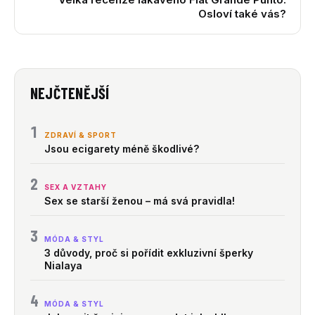
Osloví také vás?
NEJČTENĚJŠÍ
1
ZDRAVÍ & SPORT
Jsou ecigarety méně škodlivé?
2
SEX A VZTAHY
Sex se starší ženou – má svá pravidla!
3
MÓDA & STYL
3 důvody, proč si pořídit exkluzivní šperky
Nialaya
4
MÓDA & STYL