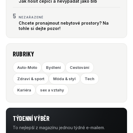
Jak nosit čepici a nevypadat jako blb
5
NEZAŘAZENÉ
Chcete pronajmout nebytové prostory? Na
tohle si dejte pozor!
RUBRIKY
Auto-Moto
Bydlení
Cestování
Zdraví & sport
Móda & styl
Tech
Kariéra
sex a vztahy
TÝDENNÍ VÝBĚR
To nejlepší z magazínu jednou týdně e-mailem.