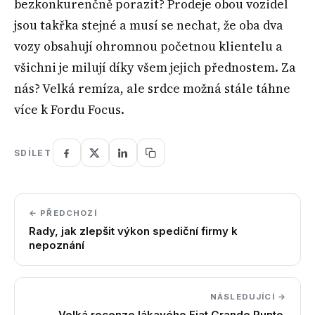
bezkonkurenčně porazit? Prodeje obou vozidel
jsou takřka stejné a musí se nechat, že oba dva
vozy obsahují ohromnou početnou klientelu a
všichni je milují díky všem jejich přednostem. Za
nás? Velká remíza, ale srdce možná stále táhne
více k Fordu Focus.
SDÍLET
← PŘEDCHOZÍ
Rady, jak zlepšit výkon spediční firmy k
nepoznání
NÁSLEDUJÍCÍ →
Velká recenze lákavého Fiat Grande Punto.