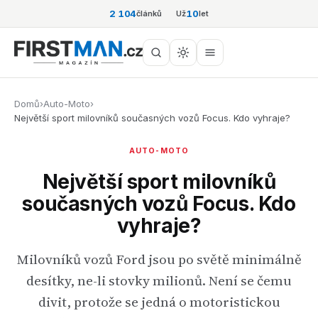
2 104
10
článků
Už
let
Domů
›
Auto-Moto
›
Největší sport milovníků současných vozů Focus. Kdo vyhraje?
AUTO-MOTO
Největší sport milovníků
současných vozů Focus. Kdo
vyhraje?
Milovníků vozů Ford jsou po světě minimálně
desítky, ne-li stovky milionů. Není se čemu
divit, protože se jedná o motoristickou