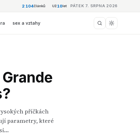
2 104
10
PÁTEK 7. SRPNA 2026
článků
Už
let
éra
sex a vztahy
t Grande
s?
 vysokých příčkách
ují parametry, které
 si…