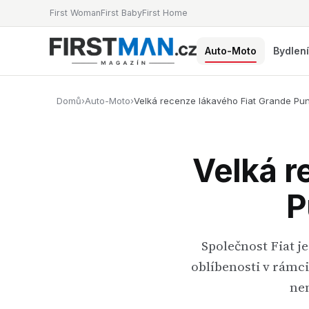
First Woman
First Baby
First Home
Auto-Moto
Bydlen
Domů
›
Auto-Moto
›
Velká recenze lákavého Fiat Grande Pun
Velká r
P
Společnost Fiat j
oblíbenosti v rámci
nen