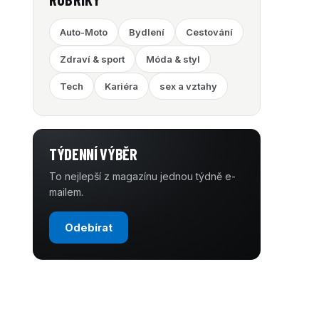
Auto-Moto
Bydlení
Cestování
Zdraví & sport
Móda & styl
Tech
Kariéra
sex a vztahy
TÝDENNÍ VÝBĚR
To nejlepší z magazínu jednou týdně e-
mailem.
Odebírat