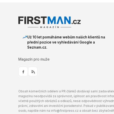
Už 10 let pomáháme webům našich klientů na
přední pozice ve vyhledávání Google a
Seznam.cz.
Magazín pro muže
Obsah komerčních sdělení a PR článků dodávají sami zadavatelé, k
magazínu neodpovídá za správnost, úplnost ani pravdivost infor
včetně použitých obrázků a odkazů, nese odpovědnost výhradně
právní, zdravotní ani investiční poradenství. Pokud v publikov
osob, napište nám na info@firstpress.cz a obsah bez zbytečné