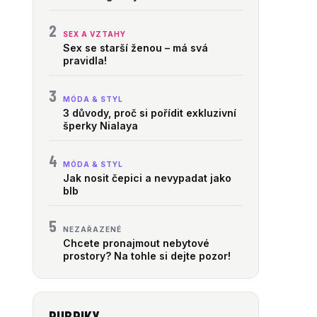
2
SEX A VZTAHY
Sex se starší ženou – má svá
pravidla!
3
MÓDA & STYL
3 důvody, proč si pořídit exkluzivní
šperky Nialaya
4
MÓDA & STYL
Jak nosit čepici a nevypadat jako
blb
5
NEZAŘAZENÉ
Chcete pronajmout nebytové
prostory? Na tohle si dejte pozor!
RUBRIKY