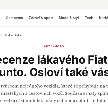
í
Cestování
Zdraví & sport
Móda & styl
Tech
Kari
to. Osloví také…
AUTO-MOTO
ecenze lákavého Fia
unto. Osloví také vá
e tvůrcem nejednoho vozidla, které se pohybuje na
 městských a cestovních vozů. Současné Fiaty splň
í velká část mobilek nikdy schopná splnit a u toho