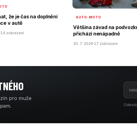
OTO
at, že je čas na doplnění
AUTO-MOTO
ace v autě
Většina závad na podvozk
14 zobrazení
přichází nenápadně
30. 7. 2026
17 zobrazení
ATNÉHO
azín pro muže
Odeslá
spam.