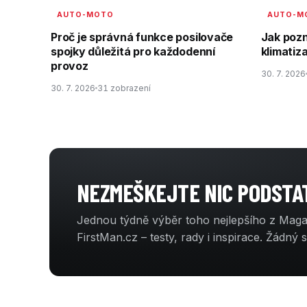
AUTO-MOTO
AUTO-M
Proč je správná funkce posilovače
Jak pozn
spojky důležitá pro každodenní
klimatiz
provoz
30. 7. 2026
30. 7. 2026
31 zobrazení
NEZMEŠKEJTE NIC PODST
Jednou týdně výběr toho nejlepšího z Mag
FirstMan.cz – testy, rady i inspirace. Žádný 