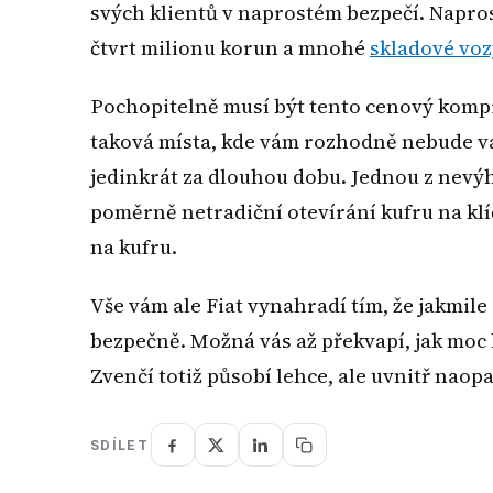
svých klientů v naprostém bezpečí. Napros
čtvrt milionu korun a mnohé
skladové voz
Pochopitelně musí být tento cenový kompro
taková místa, kde vám rozhodně nebude vad
jedinkrát za dlouhou dobu. Jednou z nevýh
poměrně netradiční otevírání kufru na klíč
na kufru.
Vše vám ale Fiat vynahradí tím, že jakmile
bezpečně. Možná vás až překvapí, jak moc 
Zvenčí totiž působí lehce, ale uvnitř naop
SDÍLET