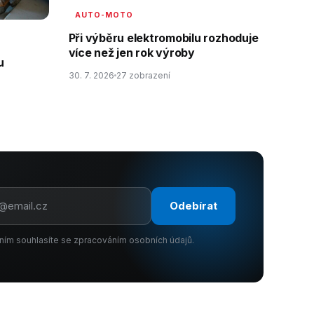
AUTO-MOTO
Při výběru elektromobilu rozhoduje
více než jen rok výroby
u
30. 7. 2026
27 zobrazení
Odebírat
ním souhlasíte se zpracováním osobních údajů.