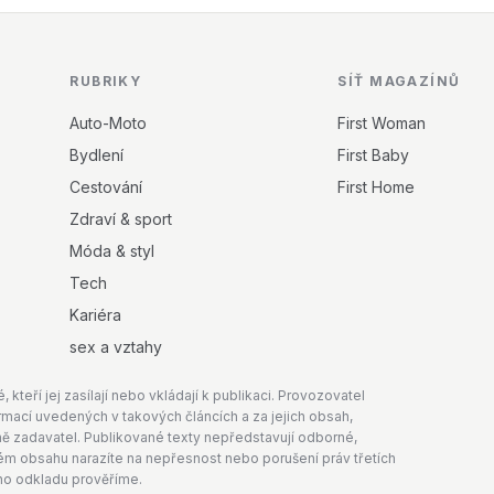
RUBRIKY
SÍŤ MAGAZÍNŮ
Auto-Moto
First Woman
Bydlení
First Baby
Cestování
First Home
Zdraví & sport
Móda & styl
Tech
Kariéra
sex a vztahy
teří jej zasílají nebo vkládají k publikaci. Provozovatel
mací uvedených v takových článcích a za jejich obsah,
 zadavatel. Publikované texty nepředstavují odborné,
aném obsahu narazíte na nepřesnost nebo porušení práv třetích
ho odkladu prověříme.