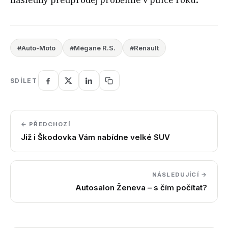
následný předprodej proběhne v půlce roku.
#Auto-Moto
#Mégane R.S.
#Renault
SDÍLET
← PŘEDCHOZÍ
Již i Škodovka Vám nabídne velké SUV
NÁSLEDUJÍCÍ →
Autosalon Ženeva – s čím počítat?