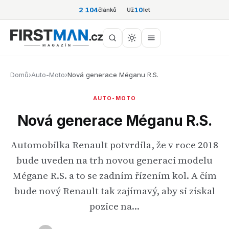
2 104
10
článků
Už
let
Domů
›
Auto-Moto
›
Nová generace Méganu R.S.
AUTO-MOTO
Nová generace Méganu R.S.
Automobilka Renault potvrdila, že v roce 2018
bude uveden na trh novou generaci modelu
Mégane R.S. a to se zadním řízením kol. A čím
bude nový Renault tak zajímavý, aby si získal
pozice na…