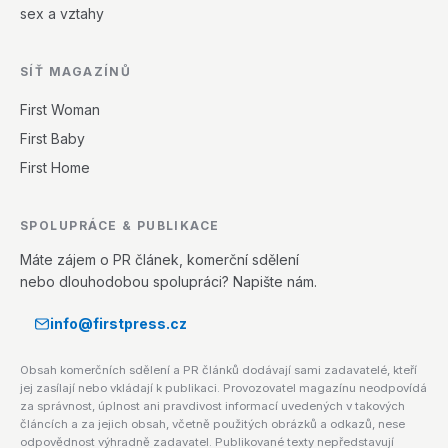
sex a vztahy
SÍŤ MAGAZÍNŮ
First Woman
First Baby
First Home
SPOLUPRÁCE & PUBLIKACE
Máte zájem o PR článek, komerční sdělení
nebo dlouhodobou spolupráci? Napište nám.
info@firstpress.cz
Obsah komerčních sdělení a PR článků dodávají sami zadavatelé, kteří
jej zasílají nebo vkládají k publikaci. Provozovatel magazínu neodpovídá
za správnost, úplnost ani pravdivost informací uvedených v takových
článcích a za jejich obsah, včetně použitých obrázků a odkazů, nese
odpovědnost výhradně zadavatel. Publikované texty nepředstavují