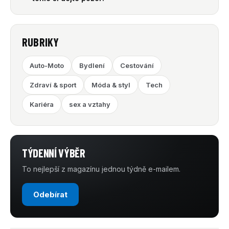
RUBRIKY
Auto-Moto
Bydlení
Cestování
Zdraví & sport
Móda & styl
Tech
Kariéra
sex a vztahy
TÝDENNÍ VÝBĚR
To nejlepší z magazínu jednou týdně e-mailem.
Odebírat