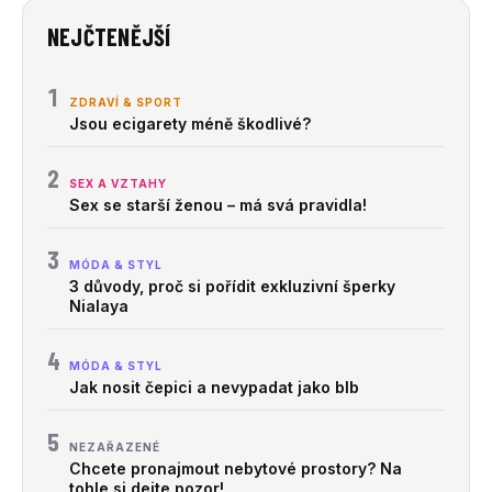
NEJČTENĚJŠÍ
1
ZDRAVÍ & SPORT
Jsou ecigarety méně škodlivé?
2
SEX A VZTAHY
Sex se starší ženou – má svá pravidla!
3
MÓDA & STYL
3 důvody, proč si pořídit exkluzivní šperky
Nialaya
4
MÓDA & STYL
Jak nosit čepici a nevypadat jako blb
5
NEZAŘAZENÉ
Chcete pronajmout nebytové prostory? Na
tohle si dejte pozor!