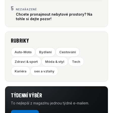
5
NEZAŘAZENÉ
Chcete pronajmout nebytové prostory? Na
tohle si dejte pozor!
RUBRIKY
Auto-Moto
Bydlení
Cestování
Zdraví & sport
Móda & styl
Tech
Kariéra
sex a vztahy
TÝDENNÍ VÝBĚR
To nejlepší z magazínu jednou týdně e-mailem.