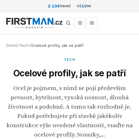
2 104
10
článků
Už
let
Domů
›
Tech
›
Ocelové profily, jak se patří
TECH
Ocelové profily, jak se patří
Ocel je pojmem, s nímž se pojí především
pevnost, bytelnost, vysoká nosnost, dlouhá
životnost a podobně. A tomu tak rozhodně je.
Pokud potřebujete při stavbě jakékoliv
konstrukce výše uvedené vlastnosti, vsaďte na
ocelové profily. Nosníky,…