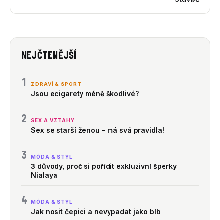
NEJČTENĚJŠÍ
1
ZDRAVÍ & SPORT
Jsou ecigarety méně škodlivé?
2
SEX A VZTAHY
Sex se starší ženou – má svá pravidla!
3
MÓDA & STYL
3 důvody, proč si pořídit exkluzivní šperky
Nialaya
4
MÓDA & STYL
Jak nosit čepici a nevypadat jako blb