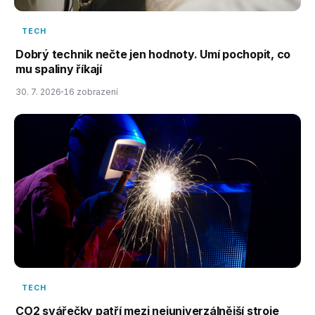
TECH
Dobrý technik nečte jen hodnoty. Umí pochopit, co
mu spaliny říkají
30. 7. 2026
16 zobrazení
TECH
CO2 svářečky patří mezi nejuniverzálnější stroje