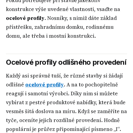
Pokud potřebujete při stavbě jakékoliv
konstrukce výše uvedené vlastnosti, vsaďte na
ocelové profily
. Nosníky, s nimiž dáte základ
přístřešku, zahradnímu domku, rodinnému
domu, ale třeba i mostní konstrukci.
Ocelové profily odlišného provedení
Každý asi správně tuší, že různé stavby si žádají
odlišné
ocelové profily
. A na to pochopitelně
reagují i samotní výrobci. Díky nim si můžete
vybírat z pestré produktové nabídky, která bude
vesměs šitá doslova na míru. Když se zaměříte na
tyče, oceníte jejich rozdílné provedení. Hodně
populární je průřez připomínající písmeno „I“.