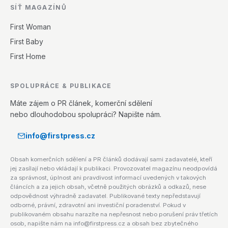
SÍŤ MAGAZÍNŮ
First Woman
First Baby
First Home
SPOLUPRÁCE & PUBLIKACE
Máte zájem o PR článek, komerční sdělení
nebo dlouhodobou spolupráci? Napište nám.
info@firstpress.cz
Obsah komerčních sdělení a PR článků dodávají sami zadavatelé, kteří
jej zasílají nebo vkládají k publikaci. Provozovatel magazínu neodpovídá
za správnost, úplnost ani pravdivost informací uvedených v takových
článcích a za jejich obsah, včetně použitých obrázků a odkazů, nese
odpovědnost výhradně zadavatel. Publikované texty nepředstavují
odborné, právní, zdravotní ani investiční poradenství. Pokud v
publikovaném obsahu narazíte na nepřesnost nebo porušení práv třetích
osob, napište nám na info@firstpress.cz a obsah bez zbytečného