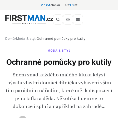
2 104
10
článků
Už
let
Domů
›
Móda & styl
›
Ochranné pomůcky pro kutily
MÓDA & STYL
Ochranné pomůcky pro kutily
Snem snad každého malého kluka kdysi
bývala vlastní domácí dílnička vybavení vším
tím parádním nářadím, které měl k dispozici i
jeho taťka a děda. Několika lidem se to
dokonce i splní a například na zahradě…