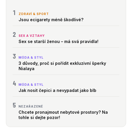
1
ZDRAVÍ & SPORT
Jsou ecigarety méně škodlivé?
2
SEX A VZTAHY
Sex se starší ženou – má svá pravidla!
3
MÓDA & STYL
3 důvody, proč si pořídit exkluzivní šperky
Nialaya
4
MÓDA & STYL
Jak nosit čepici a nevypadat jako blb
5
NEZAŘAZENÉ
Chcete pronajmout nebytové prostory? Na
tohle si dejte pozor!