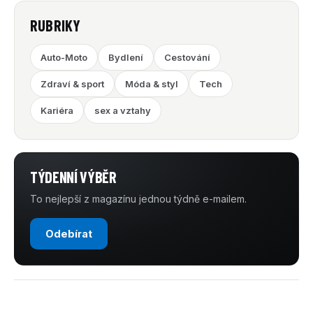
RUBRIKY
Auto-Moto
Bydlení
Cestování
Zdraví & sport
Móda & styl
Tech
Kariéra
sex a vztahy
TÝDENNÍ VÝBĚR
To nejlepší z magazínu jednou týdně e-mailem.
Odebírat