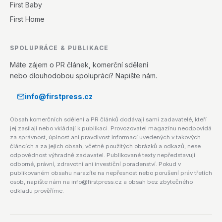
First Baby
First Home
SPOLUPRÁCE & PUBLIKACE
Máte zájem o PR článek, komerční sdělení
nebo dlouhodobou spolupráci? Napište nám.
info@firstpress.cz
Obsah komerčních sdělení a PR článků dodávají sami zadavatelé, kteří
jej zasílají nebo vkládají k publikaci. Provozovatel magazínu neodpovídá
za správnost, úplnost ani pravdivost informací uvedených v takových
článcích a za jejich obsah, včetně použitých obrázků a odkazů, nese
odpovědnost výhradně zadavatel. Publikované texty nepředstavují
odborné, právní, zdravotní ani investiční poradenství. Pokud v
publikovaném obsahu narazíte na nepřesnost nebo porušení práv třetích
osob, napište nám na info@firstpress.cz a obsah bez zbytečného
odkladu prověříme.