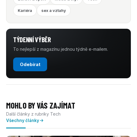
Kariéra
sex a vztahy
TÝDENNÍ VÝBĚR
To nejlepší z magazínu jednou týdně e-mailem.
Odebírat
MOHLO BY VÁS ZAJÍMAT
Další články z rubriky Tech
Všechny články