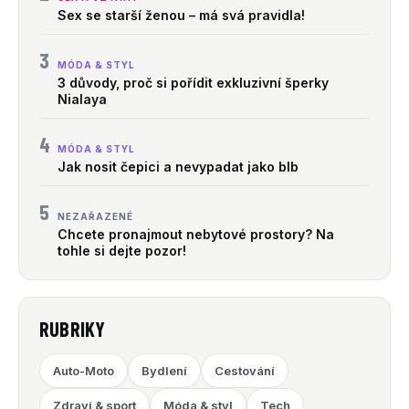
Sex se starší ženou – má svá pravidla!
3
MÓDA & STYL
3 důvody, proč si pořídit exkluzivní šperky
Nialaya
4
MÓDA & STYL
Jak nosit čepici a nevypadat jako blb
5
NEZAŘAZENÉ
Chcete pronajmout nebytové prostory? Na
tohle si dejte pozor!
RUBRIKY
Auto-Moto
Bydlení
Cestování
Zdraví & sport
Móda & styl
Tech