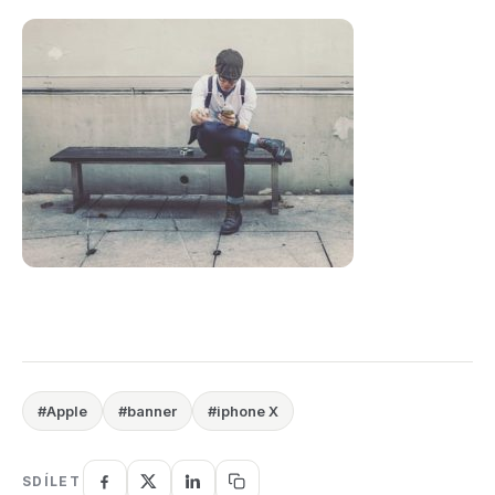
#Apple
#banner
#iphone X
SDÍLET