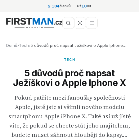
2 104
10
článků
Už
let
Domů
›
Tech
›
5 důvodů proč napsat Ježíškovi o Apple Iphone…
TECH
5 důvodů proč napsat
Ježíškovi o Apple Iphone X
Pokud patříte mezi fanoušky společnosti
Apple, jistě jste si všimli nového modelu
smartphonu Apple iPhone X. Také asi už jistě
víte, že pokud se chcete stát jeho majitelem,
budete muset sáhnout hlouběji do kapsy.…