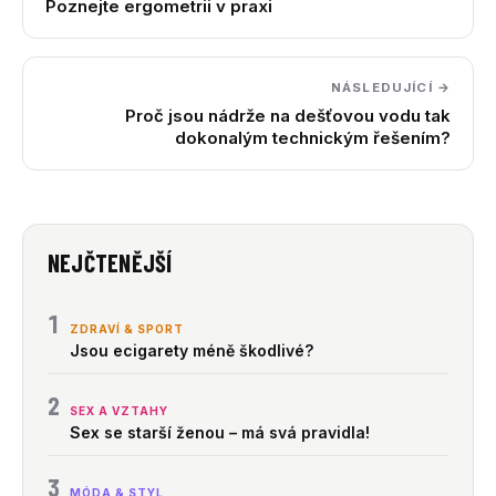
Poznejte ergometrii v praxi
NÁSLEDUJÍCÍ →
Proč jsou nádrže na dešťovou vodu tak
dokonalým technickým řešením?
NEJČTENĚJŠÍ
1
ZDRAVÍ & SPORT
Jsou ecigarety méně škodlivé?
2
SEX A VZTAHY
Sex se starší ženou – má svá pravidla!
3
MÓDA & STYL