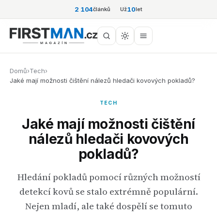
2 104
10
článků
Už
let
Domů
›
Tech
›
Jaké mají možnosti čištění nálezů hledači kovových pokladů?
TECH
Jaké mají možnosti čištění
nálezů hledači kovových
pokladů?
Hledání pokladů pomocí různých možností
detekcí kovů se stalo extrémně populární.
Nejen mladí, ale také dospělí se tomuto