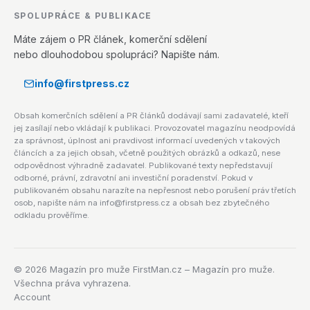
SPOLUPRÁCE & PUBLIKACE
Máte zájem o PR článek, komerční sdělení
nebo dlouhodobou spolupráci? Napište nám.
info@firstpress.cz
Obsah komerčních sdělení a PR článků dodávají sami zadavatelé, kteří
jej zasílají nebo vkládají k publikaci. Provozovatel magazínu neodpovídá
za správnost, úplnost ani pravdivost informací uvedených v takových
článcích a za jejich obsah, včetně použitých obrázků a odkazů, nese
odpovědnost výhradně zadavatel. Publikované texty nepředstavují
odborné, právní, zdravotní ani investiční poradenství. Pokud v
publikovaném obsahu narazíte na nepřesnost nebo porušení práv třetích
osob, napište nám na info@firstpress.cz a obsah bez zbytečného
odkladu prověříme.
©
2026
Magazín pro muže FirstMan.cz – Magazín pro muže.
Všechna práva vyhrazena.
Account