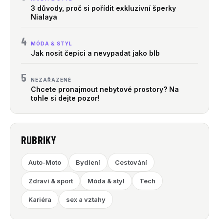
3 důvody, proč si pořídit exkluzivní šperky
Nialaya
4
MÓDA & STYL
Jak nosit čepici a nevypadat jako blb
5
NEZAŘAZENÉ
Chcete pronajmout nebytové prostory? Na
tohle si dejte pozor!
RUBRIKY
Auto-Moto
Bydlení
Cestování
Zdraví & sport
Móda & styl
Tech
Kariéra
sex a vztahy