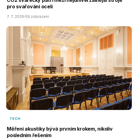
CO2 svářečky patří mezi nejuniverzálnější stroje
pro svařování oceli
7. 7. 2026
59 zobrazení
TECH
Měření akustiky bývá prvním krokem, nikoliv
posledním řešením