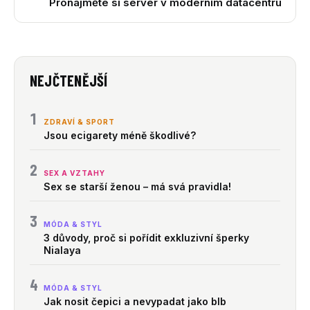
Pronajměte si server v moderním datacentru
NEJČTENĚJŠÍ
1
ZDRAVÍ & SPORT
Jsou ecigarety méně škodlivé?
2
SEX A VZTAHY
Sex se starší ženou – má svá pravidla!
3
MÓDA & STYL
3 důvody, proč si pořídit exkluzivní šperky
Nialaya
4
MÓDA & STYL
Jak nosit čepici a nevypadat jako blb