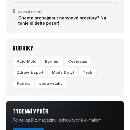
5
NEZAŘAZENÉ
Chcete pronajmout nebytové prostory? Na
tohle si dejte pozor!
RUBRIKY
Auto-Moto
Bydlení
Cestování
Zdraví & sport
Móda & styl
Tech
Kariéra
sex a vztahy
TÝDENNÍ VÝBĚR
To nejlepší z magazínu jednou týdně e-mailem.