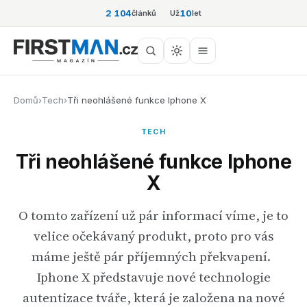
2 104
10
článků
Už
let
Domů
›
Tech
›
Tři neohlášené funkce Iphone X
TECH
Tři neohlášené funkce Iphone
X
O tomto zařízení už pár informací víme, je to
velice očekávaný produkt, proto pro vás
máme ještě pár příjemných překvapení.
Iphone X představuje nové technologie
autentizace tváře, která je založena na nové