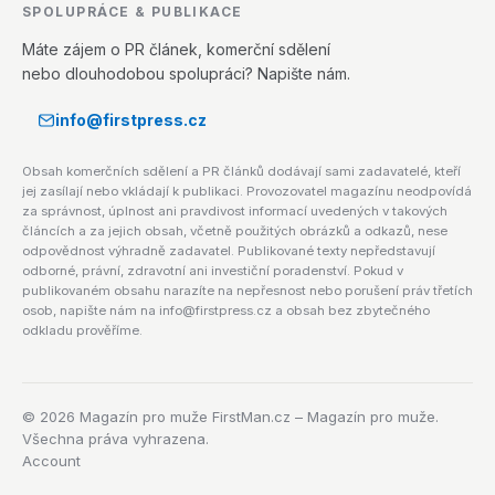
SPOLUPRÁCE & PUBLIKACE
Máte zájem o PR článek, komerční sdělení
nebo dlouhodobou spolupráci? Napište nám.
info@firstpress.cz
Obsah komerčních sdělení a PR článků dodávají sami zadavatelé, kteří
jej zasílají nebo vkládají k publikaci. Provozovatel magazínu neodpovídá
za správnost, úplnost ani pravdivost informací uvedených v takových
článcích a za jejich obsah, včetně použitých obrázků a odkazů, nese
odpovědnost výhradně zadavatel. Publikované texty nepředstavují
odborné, právní, zdravotní ani investiční poradenství. Pokud v
publikovaném obsahu narazíte na nepřesnost nebo porušení práv třetích
osob, napište nám na info@firstpress.cz a obsah bez zbytečného
odkladu prověříme.
©
2026
Magazín pro muže FirstMan.cz – Magazín pro muže.
Všechna práva vyhrazena.
Account