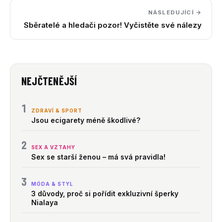
NÁSLEDUJÍCÍ →
Sběratelé a hledači pozor! Vyčistěte své nálezy
NEJČTENĚJŠÍ
1
ZDRAVÍ & SPORT
Jsou ecigarety méně škodlivé?
2
SEX A VZTAHY
Sex se starší ženou – má svá pravidla!
3
MÓDA & STYL
3 důvody, proč si pořídit exkluzivní šperky
Nialaya