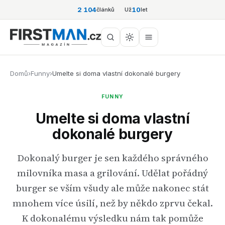
2 104
10
článků
Už
let
Domů
›
Funny
›
Umelte si doma vlastní dokonalé burgery
FUNNY
Umelte si doma vlastní
dokonalé burgery
Dokonalý burger je sen každého správného
milovníka masa a grilování. Udělat pořádný
burger se vším všudy ale může nakonec stát
mnohem více úsilí, než by někdo zprvu čekal.
K dokonalému výsledku nám tak pomůže