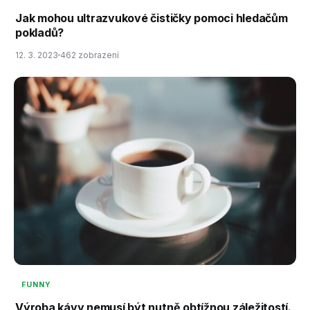
Jak mohou ultrazvukové čističky pomoci hledačům
pokladů?
12. 3. 2023
462 zobrazení
FUNNY
Výroba kávy nemusí být nutně obtížnou záležitostí.