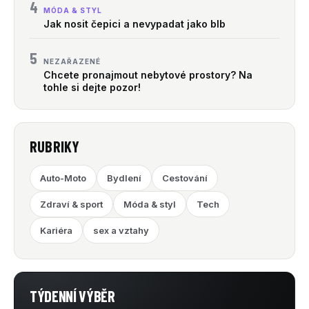
4
MÓDA & STYL
Jak nosit čepici a nevypadat jako blb
5
NEZAŘAZENÉ
Chcete pronajmout nebytové prostory? Na
tohle si dejte pozor!
RUBRIKY
Auto-Moto
Bydlení
Cestování
Zdraví & sport
Móda & styl
Tech
Kariéra
sex a vztahy
TÝDENNÍ VÝBĚR