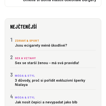
NEJČTENĚJŠÍ
1
ZDRAVÍ & SPORT
Jsou ecigarety méně škodlivé?
2
SEX A VZTAHY
Sex se starší ženou – má svá pravidla!
3
MÓDA & STYL
3 důvody, proč si pořídit exkluzivní šperky
Nialaya
4
MÓDA & STYL
Jak nosit čepici a nevypadat jako blb