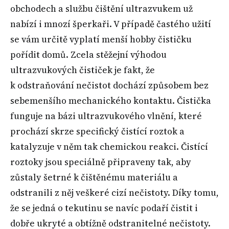
obchodech a službu čištění ultrazvukem už
nabízí i mnozí šperkaři. V případě častého užití
se vám určitě vyplatí menší hobby čističku
pořídit domů. Zcela stěžejní výhodou
ultrazvukových čističek je fakt, že
k odstraňování nečistot dochází způsobem bez
sebemenšího mechanického kontaktu. Čistička
funguje na bázi ultrazvukového vlnění, které
prochází skrze specifický čistící roztok a
katalyzuje v něm tak chemickou reakci. Čistící
roztoky jsou speciálně připraveny tak, aby
zůstaly šetrné k čištěnému materiálu a
odstranili z něj veškeré cizí nečistoty. Díky tomu,
že se jedná o tekutinu se navíc podaří čistit i
dobře ukryté a obtížně odstranitelné nečistoty.