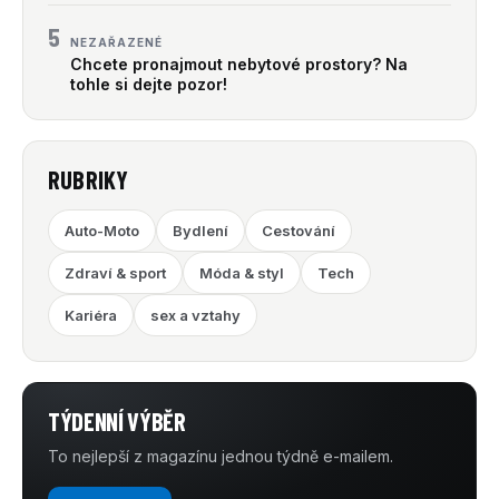
5
NEZAŘAZENÉ
Chcete pronajmout nebytové prostory? Na
tohle si dejte pozor!
RUBRIKY
Auto-Moto
Bydlení
Cestování
Zdraví & sport
Móda & styl
Tech
Kariéra
sex a vztahy
TÝDENNÍ VÝBĚR
To nejlepší z magazínu jednou týdně e-mailem.