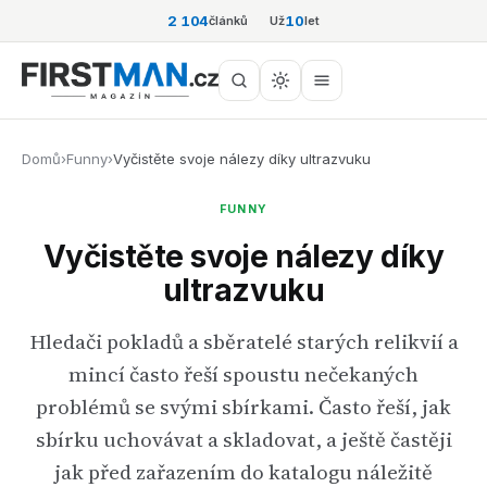
2 104
10
článků
Už
let
Domů
›
Funny
›
Vyčistěte svoje nálezy díky ultrazvuku
FUNNY
Vyčistěte svoje nálezy díky
ultrazvuku
Hledači pokladů a sběratelé starých relikvií a
mincí často řeší spoustu nečekaných
problémů se svými sbírkami. Často řeší, jak
sbírku uchovávat a skladovat, a ještě častěji
jak před zařazením do katalogu náležitě