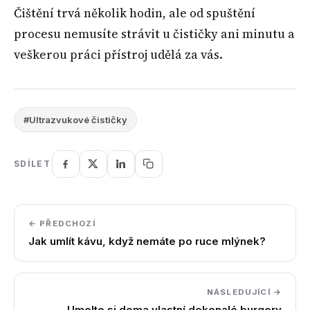
Čištění trvá několik hodin, ale od spuštění
procesu nemusíte strávit u čističky ani minutu a
veškerou práci přístroj udělá za vás.
#Ultrazvukové čističky
SDÍLET
← PŘEDCHOZÍ
Jak umlít kávu, když nemáte po ruce mlýnek?
NÁSLEDUJÍCÍ →
Umelte si doma vlastní dokonalé burgery