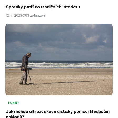
Sporáky patří do tradičních interiérů
12. 4. 2023
393 zobrazení
FUNNY
Jak mohou ultrazvukové čističky pomoci hledačům
pokladů?